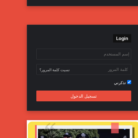
ي
و
و
ن
س
ي
ت
س
ب
ت
ي
ت
Login
و
ر
و
ق
ك
ب
ر
ا
نسيت كلمة المرور؟
م
تذكرني
تسجيل الدخول
ج
ه
ا