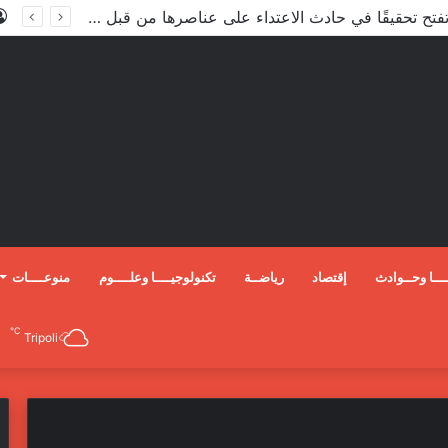
الأعور: اتفاقية ترسيم الحدود مع تركيا على طاولة النواب والاعتماد مرجّح
ـــا وحــوادث
إقتصاد
رياضــة
تكنولوجيــــا وعلــــوم
منوعــــات
℃
Tripoli