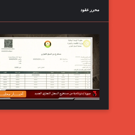
محرر عقود
أخبــــار محليـــ