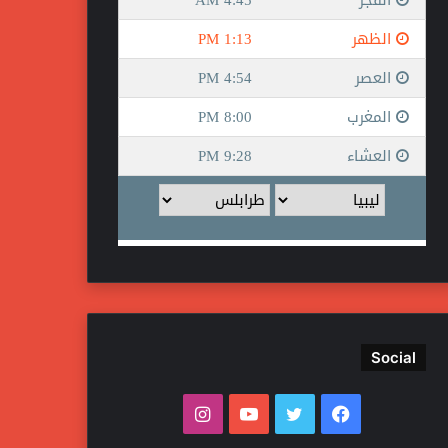
Social
ف
ت
ي
ا