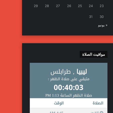
29
28
27
26
25
24
23
31
30
« يونيو
مواقيت الصلاة