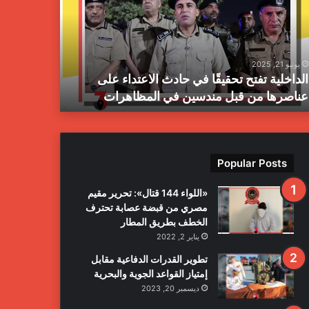
ز
ا
ل
م
يونيو 21, 2025
يونيو 21, 2025
ب
الداخلية تفتح تحقيقًا في حادث الاعتداء على
جهاز المبا
ا
عناصرها من قبل مندسين في المظاهرات
بمدينة طرا
ح
ث
ا
ل
ج
Popular Posts
ن
ا
«اللواء 144 قتال»: تحرير مقيم
ئ
مصري من قبضة عصابة تحترف
ي
الخطف بطريق المطار
ة
يناير 2, 2022
ي
ع
تطوير القدرات الدفاعية مقابل
ل
إمتياز القواعد الجوية والبحرية
ن
ديسمبر 20, 2023
ا