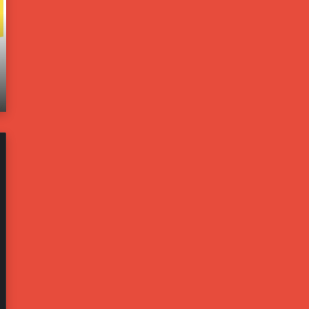
و
ا
ل
خ
و
ل
ن
ي
يونيو 21, 2025
ب
ة
اته
مسؤولون بالبيت الأبيض: ترامب يخشى من تحول
ا
ت
إيران لليبيا جديدة
ل
ف
ب
ت
ي
ح
ت
ت
ا
ح
ل
ق
أ
ي
ب
قً
ي
ا
ض
ف
:
ي
ت
ح
ر
ا
ا
د
م
ث