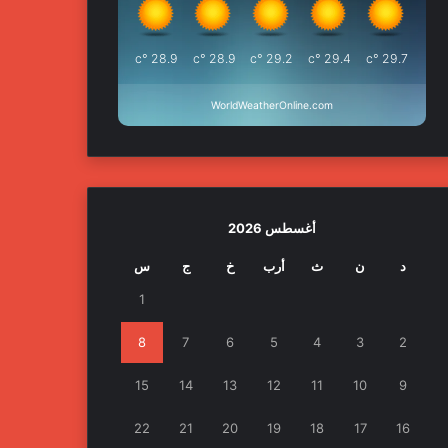
°c
28.9
°c
28.9
°c
29.2
°c
29.4
°c
29.7
WorldWeatherOnline.com
أغسطس 2026
د
ن
ث
أرب
خ
ج
س
1
8
7
6
5
4
3
2
15
14
13
12
11
10
9
22
21
20
19
18
17
16