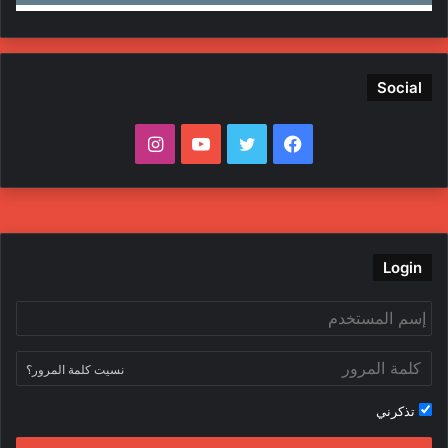
Social
ف
ت
ي
ا
ي
و
و
ن
س
ي
ت
س
ب
ت
ي
ت
Login
و
ر
و
ق
ك
ب
ر
نسيت كلمة المرور؟
ا
تذكرني
م