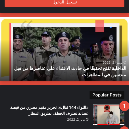
تسجيل الدخول
ا
ل
د
ا
خ
ل
ي
ة
يونيو 21, 2025
الداخلية تفتح تحقيقًا في حادث الاعتداء على عناصرها من قبل
ت
مندسين في المظاهرات
ف
ت
ح
ت
Popular Posts
ح
ق
«اللواء 144 قتال»: تحرير مقيم مصري من قبضة
ي
عصابة تحترف الخطف بطريق المطار
قً
يناير 2, 2022
ا