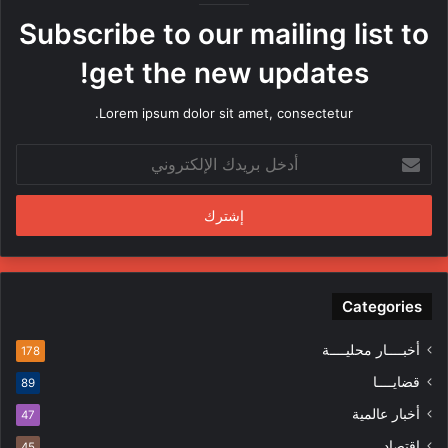
ه
Subscribe to our mailing list to
ا
م
get the new updates!
ن
ق
Lorem ipsum dolor sit amet, consectetur.
ب
ل
أ
م
د
ن
خ
د
ل
س
ب
ي
ر
ن
ي
ف
د
Categories
ي
ك
ا
ا
ل
أخبــــار محليــــة
178
ل
م
قضايــــا
89
إ
ظ
ل
ا
أخبار عالمية
47
ك
ه
إقتصاد
45