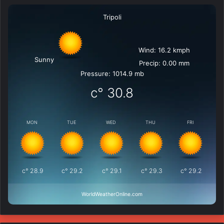
Tripoli
Wind: 16.2 kmph
Sunny
Precip: 0.00 mm
Pressure: 1014.9 mb
°c
30.8
MON
TUE
WED
THU
FRI
°c
28.9
°c
29.2
°c
29.1
°c
29.3
°c
29.2
WorldWeatherOnline.com