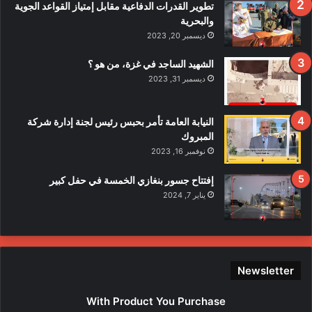
ف
تطوير القدرات الدفاعية مقابل إمتياز القواعد الجوية
ي
والبحرية
ح
ديسمبر 20, 2023
ا
د
الشهيد الساجد في غزة، من هو ؟
ث
ديسمبر 31, 2023
ا
ل
ا
النيابة العامة تأمر بحبس رئيس لجنة إدارة شركة
ع
المبروك
ت
نوفمبر 16, 2023
د
ا
إفتتاح جسور بنغازي الخمسة في حفل كبير
ء
يناير 7, 2024
ع
ل
ى
ع
ن
Newsletter
ا
ص
With Product You Purchase
ر