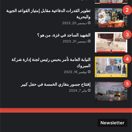
ا
ف
تطوير القدرات الدفاعية مقابل إمتياز القواعد الجوية
ي
والبحرية
ح
ديسمبر 20, 2023
ا
د
الشهيد الساجد في غزة، من هو ؟
ث
ديسمبر 31, 2023
ا
ل
ا
النيابة العامة تأمر بحبس رئيس لجنة إدارة شركة
ع
المبروك
ت
نوفمبر 16, 2023
د
ا
إفتتاح جسور بنغازي الخمسة في حفل كبير
ء
يناير 7, 2024
ع
ل
ى
ع
ن
Newsletter
ا
ص