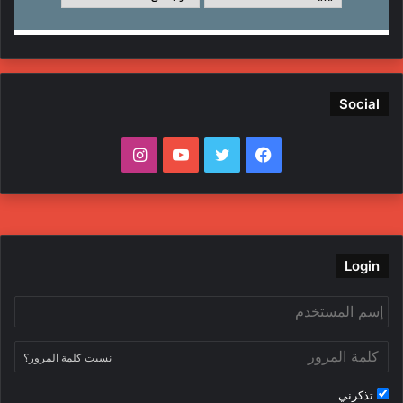
Social
ف
ت
ي
ا
ي
و
و
ن
س
ي
ت
س
ب
ت
ي
ت
Login
و
ر
و
ق
ك
ب
ر
نسيت كلمة المرور؟
ا
تذكرني