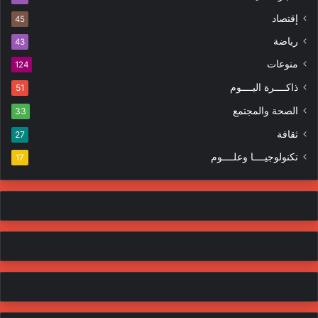
ك
ه
إقتصاد
ت
45
ر
ر
ا
رياضة
43
و
ت
منوعات
ن
124
ي
ذاكــــرة اليــــوم
51
الصحة والمجتمع
33
ثقافة
27
تكنولوجيــــا وعلــــوم
17