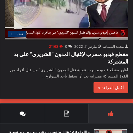
قضايــــا
محمد المشاط
مارس 7, 2022
0
2٬168
مقطع فيديو مسرب لإغتيال المدون “الشريري” على يد
المشتركة
أظهر مقطع فيديو مسرب عملية قتل المدون “الشريري” من قبل أفراد من
القوة المشتركة مصراته بعد أن سقط بأحد الشوارع…
أكمل القراءة »
«اللواء 144 قتال»: تحرير مقيم مصري من قبضة