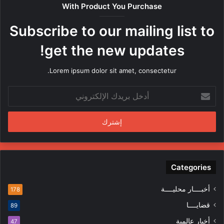
With Product You Purchase
ر
ه
Subscribe to our mailing list to
ا
م
get the new updates!
ن
ق
Lorem ipsum dolor sit amet, consectetur.
ب
ل
أ
م
د
ن
خ
د
ل
س
ب
ي
ر
ن
ي
ف
د
Categories
ي
ك
ا
ا
ل
أخبــــار محليــــة
178
ل
م
قضايــــا
89
إ
ظ
ل
ا
أخبار عالمية
47