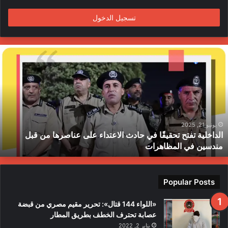
م
تسجيل الدخول
ا
ل
د
ا
خ
ل
ي
ة
يونيو 21, 2025
الداخلية تفتح تحقيقًا في حادث الاعتداء على عناصرها من قبل
ت
مندسين في المظاهرات
ف
ت
ح
ت
Popular Posts
ح
ق
«اللواء 144 قتال»: تحرير مقيم مصري من قبضة
ي
عصابة تحترف الخطف بطريق المطار
قً
يناير 2, 2022