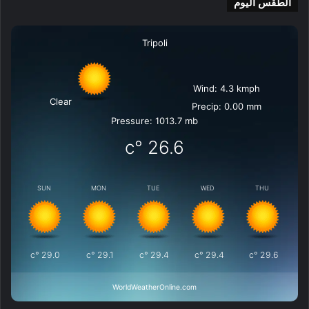
الطقس اليوم
Tripoli
Wind: 4.3 kmph
Clear
Precip: 0.00 mm
Pressure: 1013.7 mb
°c
26.6
SUN
MON
TUE
WED
THU
°c
29.0
°c
29.1
°c
29.4
°c
29.4
°c
29.6
WorldWeatherOnline.com