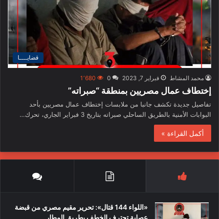
قضايــــا
محمد المشاط
فبراير 7, 2023
0
1٬680
إختطاف عمال مصريين بمنطقة “صبراته”
تفاصيل جديدة تكشف جانبا من ملابسات إختطاف عمال مصريين بأحد
البوابات الأمنية بالطريق الساحلي صبراته بتاريخ 3 فبراير الجاري، تحرك…
أكمل القراءة »
«اللواء 144 قتال»: تحرير مقيم مصري من قبضة
عصابة تحترف الخطف بطريق المطار