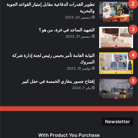
ف
تطوير القدرات الدفاعية مقابل إمتياز القواعد الجوية
ي
والبحرية
ح
ديسمبر 20, 2023
ا
د
الشهيد الساجد في غزة، من هو ؟
ث
ديسمبر 31, 2023
ا
ل
ا
النيابة العامة تأمر بحبس رئيس لجنة إدارة شركة
ع
المبروك
ت
نوفمبر 16, 2023
د
ا
إفتتاح جسور بنغازي الخمسة في حفل كبير
ء
يناير 7, 2024
ع
ل
ى
ع
ن
Newsletter
ا
ص
With Product You Purchase
ر