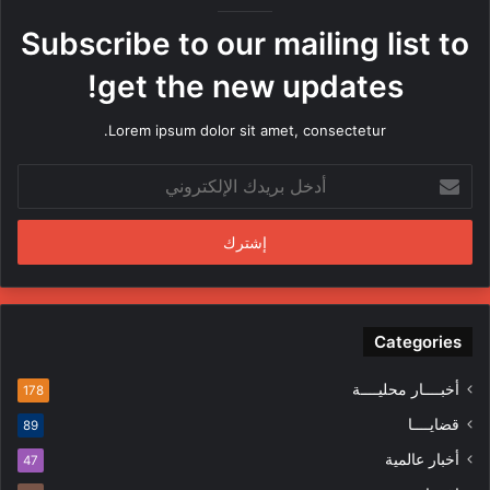
ه
Subscribe to our mailing list to
ا
م
get the new updates!
ن
ق
Lorem ipsum dolor sit amet, consectetur.
ب
ل
أ
م
د
ن
خ
د
ل
س
ب
ي
ر
ن
ي
ف
د
Categories
ي
ك
ا
ا
ل
أخبــــار محليــــة
178
ل
م
قضايــــا
89
إ
ظ
ل
ا
أخبار عالمية
47
ك
ه