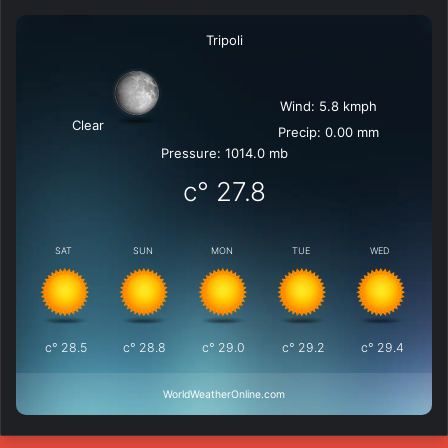
Tripoli
Wind: 5.8 kmph
Clear
Precip: 0.00 mm
Pressure: 1014.0 mb
°c
27.8
SAT
SUN
MON
TUE
WED
°c
28.5
°c
28.8
°c
29.0
°c
29.2
°c
29.4
WorldWeatherOnline.com