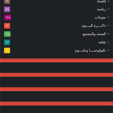
إقتصاد
ت
45
ر
ر
ا
رياضة
43
و
ت
منوعات
ن
124
ي
ذاكــــرة اليــــوم
51
الصحة والمجتمع
33
ثقافة
27
تكنولوجيــــا وعلــــوم
17