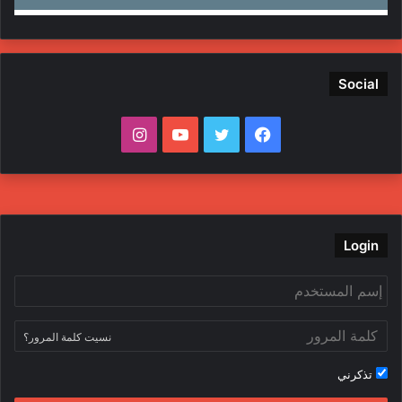
Social
ف
ت
ي
ا
ي
و
و
ن
س
ي
ت
س
ب
ت
ي
ت
Login
و
ر
و
ق
ك
ب
ر
نسيت كلمة المرور؟
ا
تذكرني
م