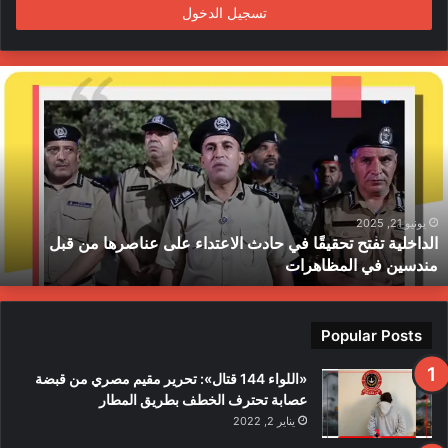
تسجيل الدخول
ا
ل
د
ا
خ
ل
ي
ة
يونيو 21, 2025
الداخلية تفتح تحقيقًا في حادث الاعتداء على عناصرها من قبل
ت
مندسين في المظاهرات
ف
ت
ح
ت
Popular Posts
ح
ق
«اللواء 144 قتال»: تحرير مقيم مصري من قبضة
ي
عصابة تحترف الخطف بطريق المطار
قً
يناير 2, 2022
ا