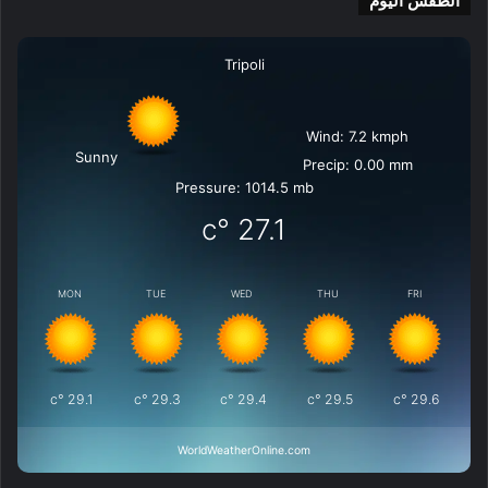
الطقس اليوم
Tripoli
Wind: 7.2 kmph
Sunny
Precip: 0.00 mm
Pressure: 1014.5 mb
°c
27.1
MON
TUE
WED
THU
FRI
°c
29.1
°c
29.3
°c
29.4
°c
29.5
°c
29.6
WorldWeatherOnline.com