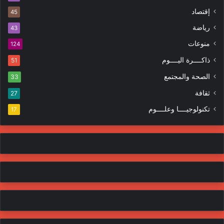
ك
ه
إقتصاد
ت
45
ر
ر
ا
رياضة
43
و
ت
منوعات
ن
124
ي
ذاكــــرة اليــــوم
51
الصحة والمجتمع
33
ثقافة
27
تكنولوجيــــا وعلــــوم
17