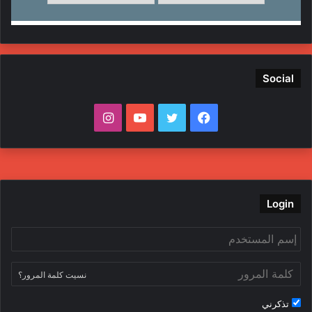
Social
ف
ت
ي
ا
ي
و
و
ن
س
ي
ت
س
ب
ت
ي
ت
Login
و
ر
و
ق
ك
ب
ر
نسيت كلمة المرور؟
ا
تذكرني