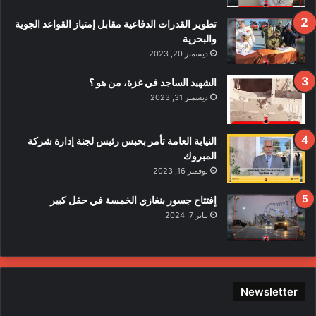
ا
ف
تطوير القدرات الدفاعية مقابل إمتياز القواعد الجوية
ي
والبحرية
ح
ديسمبر 20, 2023
ا
د
الشهيد الساجد في غزة، من هو ؟
ث
ديسمبر 31, 2023
ا
ل
ا
النيابة العامة تأمر بحبس رئيس لجنة إدارة شركة
ع
المبروك
ت
نوفمبر 16, 2023
د
ا
إفتتاح جسور بنغازي الخمسة في حفل كبير
ء
يناير 7, 2024
ع
ل
ى
ع
ن
Newsletter
ا
ص