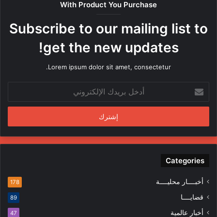
With Product You Purchase
ر
ه
Subscribe to our mailing list to
ا
م
get the new updates!
ن
ق
Lorem ipsum dolor sit amet, consectetur.
ب
ل
أ
م
د
ن
خ
د
ل
س
ب
ي
ر
ن
ي
ف
د
Categories
ي
ك
ا
ا
ل
أخبــــار محليــــة
178
ل
م
قضايــــا
89
إ
ظ
ل
ا
أخبار عالمية
47