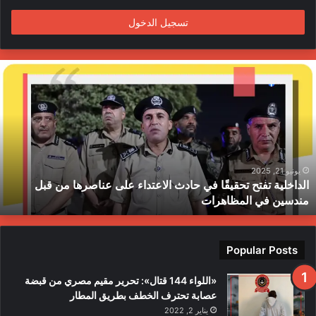
م
تسجيل الدخول
ا
ل
د
ا
خ
ل
ي
ة
يونيو 21, 2025
الداخلية تفتح تحقيقًا في حادث الاعتداء على عناصرها من قبل
ت
مندسين في المظاهرات
ف
ت
ح
ت
Popular Posts
ح
ق
«اللواء 144 قتال»: تحرير مقيم مصري من قبضة
ي
عصابة تحترف الخطف بطريق المطار
قً
يناير 2, 2022