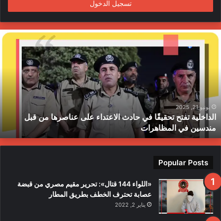
تسجيل الدخول
ا
ل
د
ا
خ
ل
ي
ة
يونيو 21, 2025
الداخلية تفتح تحقيقًا في حادث الاعتداء على عناصرها من قبل
ت
مندسين في المظاهرات
ف
ت
ح
ت
Popular Posts
ح
ق
«اللواء 144 قتال»: تحرير مقيم مصري من قبضة
ي
عصابة تحترف الخطف بطريق المطار
قً
يناير 2, 2022
ا