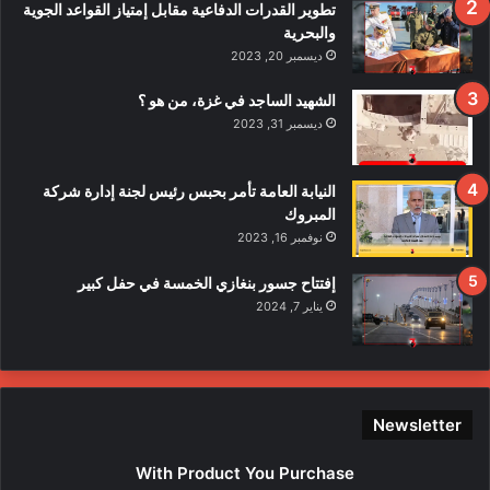
ف
تطوير القدرات الدفاعية مقابل إمتياز القواعد الجوية
ي
والبحرية
ح
ديسمبر 20, 2023
ا
د
الشهيد الساجد في غزة، من هو ؟
ث
ديسمبر 31, 2023
ا
ل
ا
النيابة العامة تأمر بحبس رئيس لجنة إدارة شركة
ع
المبروك
ت
نوفمبر 16, 2023
د
ا
إفتتاح جسور بنغازي الخمسة في حفل كبير
ء
يناير 7, 2024
ع
ل
ى
ع
ن
Newsletter
ا
ص
With Product You Purchase
ر