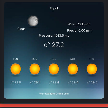
Tripoli
Wind: 7.2 kmph
Clear
Precip: 0.00 mm
Pressure: 1013.5 mb
°c
27.2
SUN
MON
TUE
WED
THU
°c
29.0
°c
29.1
°c
29.4
°c
29.4
°c
29.6
WorldWeatherOnline.com