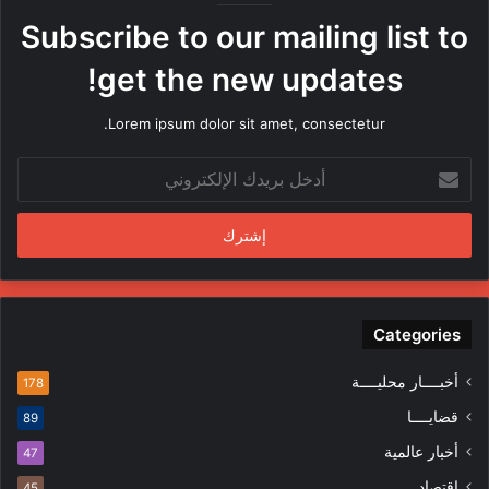
ه
Subscribe to our mailing list to
ا
م
get the new updates!
ن
ق
Lorem ipsum dolor sit amet, consectetur.
ب
ل
أ
م
د
ن
خ
د
ل
س
ب
ي
ر
ن
ي
ف
د
Categories
ي
ك
ا
ا
ل
أخبــــار محليــــة
178
ل
م
قضايــــا
89
إ
ظ
ل
ا
أخبار عالمية
47
ك
ه
إقتصاد
45