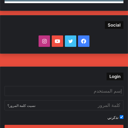
Social
ف
ت
ي
ا
ي
و
و
ن
س
ي
ت
س
ب
ت
ي
ت
Login
و
ر
و
ق
ك
ب
ر
نسيت كلمة المرور؟
ا
تذكرني
م