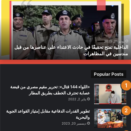
فتح
ا
حقيقًا
ا
ي
ي
ادث
ا
لاعتداء
م
لى
ح
ناصرها
ب
يونيو 21, 2025
الداخلية تفتح تحقيقًا في حادث الاعتداء على عناصرها من قبل
ن
ط
مندسين في المظاهرات
بل
ندسين
ي
لمظاهرات
Popular Posts
«اللواء 144 قتال»: تحرير مقيم مصري من قبضة
عصابة تحترف الخطف بطريق المطار
يناير 2, 2022
تطوير القدرات الدفاعية مقابل إمتياز القواعد الجوية
والبحرية
ديسمبر 20, 2023