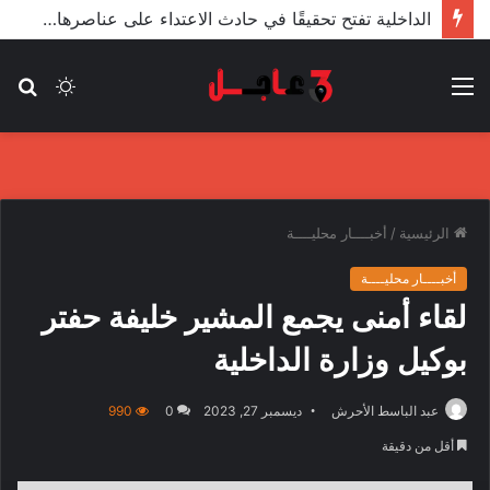
الأعور: اتفاقية ترسيم الحدود مع تركيا على طاولة النواب والاعتماد مرجّح
القائمة
الوضع
بح
المظلم
عن
الرئيسية
/
أخبــــار محليــــة
أخبــــار محليــــة
لقاء أمنى يجمع المشير خليفة حفتر
بوكيل وزارة الداخلية
عبد الباسط الأحرش
ديسمبر 27, 2023
0
990
أقل من دقيقة