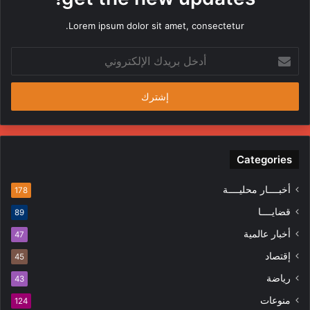
Lorem ipsum dolor sit amet, consectetur.
أدخل
بريدك
الإلكتروني
Categories
أخبــــار محليــــة
178
قضايــــا
89
أخبار عالمية
47
إقتصاد
45
رياضة
43
منوعات
124