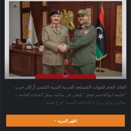
القائد العام للقوات المُسلحة العربية الليبية المُشير أركان حرب
“خليفة ابوالقاسم حفتر” يلتقي في مكتبه بمقرّ القيادة العامة –
بنغازي بوكيل وزارة الداخلية السيد “فرج قعيم”
وذلك للاطلاع على سير العمل الأمني والأوضاع الأمنية داخل المدن
اظهر المزيد
والإطلاع على دور الأجهزة الأمنية في تأمين الممتلكات والأرواح