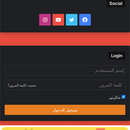
Social
فيسبوك
تويتر
يوتيوب
انستقرام
Login
نسيت كلمة المرور؟
تذكرني
تسجيل الدخول
لداخلية
ج