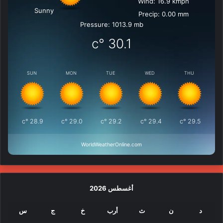
Wind: 16.9 kmph
Sunny
Precip: 0.00 mm
Pressure: 1013.9 mb
°c
30.1
SUN
MON
TUE
WED
THU
°c
28.9
°c
29.0
°c
29.2
°c
29.4
°c
29.5
WorldWeatherOnline.com
أغسطس 2026
د
ن
ث
أرب
خ
ج
س