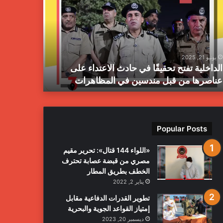
يقًا
الجنائية
يعلن
دث
انتشال
اعتداء
مخلفات
ى
حرب
يونيو 21, 2025
يونيو 21, 2025
اصرها
بمدينة
الداخلية تفتح تحقيقًا في حادث الاعتداء على
جهاز المبا
طرابلس
عناصرها من قبل مندسين في المظاهرات
بمدينة طرا
ل
دسين
مظاهرات
Popular Posts
«اللواء 144 قتال»: تحرير مقيم
مصري من قبضة عصابة تحترف
الخطف بطريق المطار
يناير 2, 2022
تطوير القدرات الدفاعية مقابل
إمتياز القواعد الجوية والبحرية
ديسمبر 20, 2023