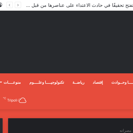
الأعور: اتفاقية ترسيم الحدود مع تركيا على طاولة النواب والاعتماد مرجّح
ـــا وحــوادث
إقتصاد
رياضــة
تكنولوجيــــا وعلــــوم
منوعــــات
℃
Tripoli
 مصراته