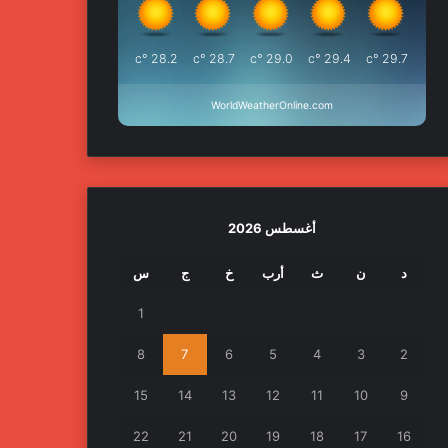
°c
28.2
°c
28.7
°c
29.0
°c
29.4
°c
29.7
WorldWeatherOnline.com
أغسطس 2026
د
ن
ث
أرب
خ
ج
س
1
8
7
6
5
4
3
2
15
14
13
12
11
10
9
22
21
20
19
18
17
16