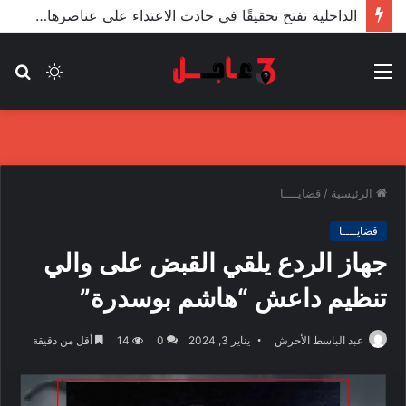
الأعور: اتفاقية ترسيم الحدود مع تركيا على طاولة النواب والاعتماد مرجّح
القائمة
الوضع
بح
المظلم
عن
الرئيسية
/
قضايــــا
قضايــــا
جهاز الردع يلقي القبض على والي
تنظيم داعش “هاشم بوسدرة”
عبد الباسط الأحرش
يناير 3, 2024
0
14
أقل من دقيقة