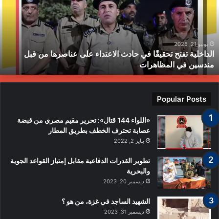
ي
ي
ادث
ا
لاعتداء
م
لى
ح
ناصرها
ب
يونيو 21, 2025
الداخلية تفتح تحقيقًا في حادث الاعتداء على عناصرها من قبل
ن
ط
مندسين في المظاهرات
بل
ندسين
ي
لمظاهرات
Popular Posts
«اللواء 144 قتال»: تحرير مقيم مصري من قبضة
عصابة تحترف الخطف بطريق المطار
يناير 2, 2022
تطوير القدرات الدفاعية مقابل إمتياز القواعد الجوية
والبحرية
ديسمبر 20, 2023
الشهيد الساجد في غزة، من هو ؟
ديسمبر 31, 2023