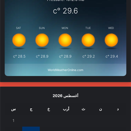
°c
29.6
SAT
SUN
MON
TUE
WED
°c
28.5
°c
28.9
°c
28.9
°c
29.2
°c
29.4
WorldWeatherOnline.com
أغسطس 2026
د
ن
ث
أرب
خ
ج
س
1