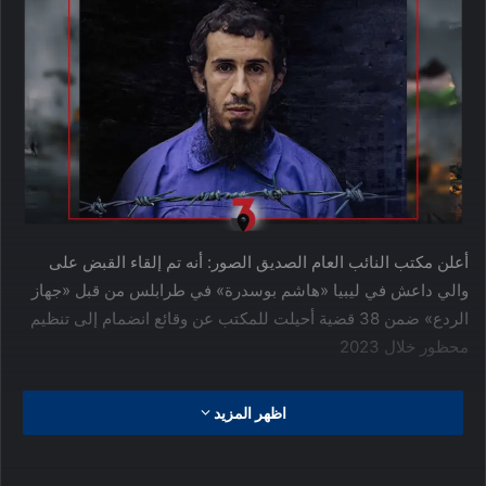
أعلن مكتب النائب العام الصديق الصور: أنه تم إلقاء القبض على
والي داعش في ليبيا «هاشم بوسدرة» في طرابلس من قبل «جهاز
الردع» ضمن 38 قضية أحيلت للمكتب عن وقائع انضمام إلى تنظيم
محظور خلال 2023
يذكر أن جهود جهاز الردع لمكافحة الجريمة المنظمة والإرهاب قد
اظهر المزيد
إنتهت إلى القبض على الإرهابي “هاشم بوسدرة” بعد شهور من
الرصد والتتبع لتنتهى واحدة من أكبر العمليات الأمنية بالقبض على
واتساب
مشاركة عبر البريد