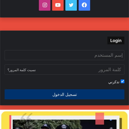
فيسبوك
تويتر
يوتيوب
انستقرام
Login
نسيت كلمة المرور؟
تذكرني
تسجيل الدخول
لداخلية
ج
فتح
ا
حقيقًا
ا