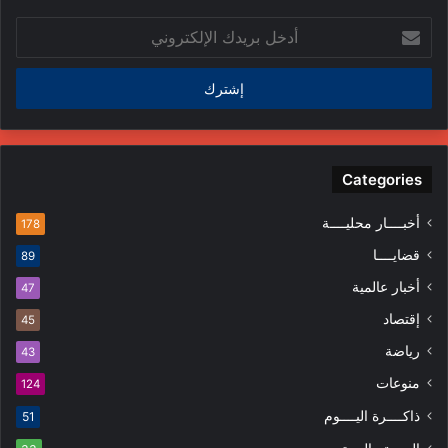
أدخل
بريدك
الإلكتروني
Categories
أخبــــار محليــــة
178
قضايــــا
89
أخبار عالمية
47
إقتصاد
45
رياضة
43
منوعات
124
ذاكــــرة اليــــوم
51