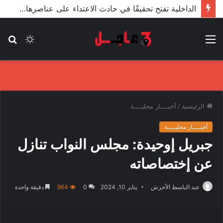
الأعور: اتفاقية ترسيم الحدود مع تركيا على طاولة النواب والاعتماد مرجّح
القائمة
الوضع
بح
المظلم
عن
الرئيسية
/
أخبــــار محليــــة
أخبــــار محليــــة
جبريل إوحيدة: مجلس النواب تنازل
عن إختصاصاته
عبد الباسط الأحرش
يناير 10, 2024
0
964
دقيقة واحدة