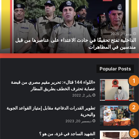
حقيقًا
ا
ي
ي
ادث
ا
لاعتداء
م
لى
ح
ناصرها
ب
يونيو 21, 2025
الداخلية تفتح تحقيقًا في حادث الاعتداء على عناصرها من قبل
ن
ط
مندسين في المظاهرات
بل
ندسين
ي
لمظاهرات
Popular Posts
«اللواء 144 قتال»: تحرير مقيم مصري من قبضة
عصابة تحترف الخطف بطريق المطار
يناير 2, 2022
تطوير القدرات الدفاعية مقابل إمتياز القواعد الجوية
والبحرية
ديسمبر 20, 2023
الشهيد الساجد في غزة، من هو ؟