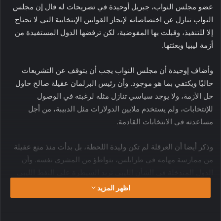
عضو مجلس النواب، جبريل أوحيدة في تصريحات له قال إن مجلس
النواب تنازل عن اختصاصاته لإنجاز القوانين الإنتخابية التي لا تحتاج
إلا للتنفيذ، وقبلت بها المفوضية، لكن ترفضها الدول المستفيدة من
أزمة ليبيا وبعثتها.
وأضاف إوحيدة أن مجلس النواب يجب أن يتوقف عن التشريعات
حاليًا ويكتفي بما هو موجود. وأن رئيس البرلمان عقيلة صالح حاول
حل الأزمة، ولا يوجد سياسي تنازل مثله لرغبته في الوصول
للإنتخابات، ولم يستخدم ملايين الدولارات مثل الدبيبة، من أجل
مساعدته في الانتخابات القادمة.
وذكر أيضا أن العرقلة لم تكن وليدة اللحظة، بل بدأت منذ منع عقيلة
من ممارسة مهامه في طرابلس، بتواطؤ من المشري نفسه. وأن
الدول المتدخلة في الشأن الليبي تريد السيطرة على النفط الليبي
بطريقة أو بأخرى، ويريدون إفساد علاقاتنا مع دول الجوار.
اظهر المزيد
وإختتم إوحيدة كلامه قائلا أننا أصبحنا أضحوكة وملعبة لهذه الدول
واتساب
مشاركة عبر البريد