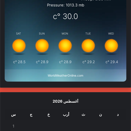
Pressure: 1013.3 mb
°c
30.0
SAT
SUN
MON
TUE
WED
°c
28.5
°c
28.9
°c
28.9
°c
29.2
°c
29.4
WorldWeatherOnline.com
أغسطس 2026
د
ن
ث
أرب
خ
ج
س
1