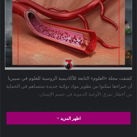
كشفت مجلة «العلوم» التابعة للأكاديمية الروسية للعلوم في سيبريا
أن خبراءها تمكنوا من تطوير مواد دوائية جديدة ستساهم في الحماية
من أخطار تمزق الأوعية الدموية في جسم الإنسان.
وأوضحت المجلة أنه «لأول مرة في روسيا، تمكن العلماء من تطوير
مواد بوليميرية جديدة يمكن استعمالها في ترميم جدران الأوعية
اظهر المزيد
الدموية لمنع تمزقها، الأمر الذي سيقلل من أخطار النزيف في
الجسم وأخطار الجلطات والسكتات الدماغية». مشيرة الى ان