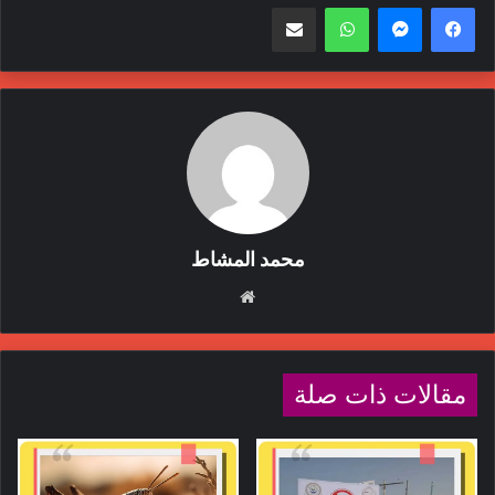
واتساب
مشاركة عبر البريد
«المواد الدوائية الجديدة طورها علماء معهد نوفوسيبيرسك للكيمياء
العضوية التابع للأكاديمية الروسية للعلوم، بالتعاون مع جراحين وأطباء
من المركز الوطني الروسي للبحوث الطبية، ومع خبراء من شركة
(Medin) الروسية للابتكارات الطبية، ويتم حاليا اختبار النسخ النهائية
لهذ الأدوية، ويتوقع أن تبدأ عملية إنتاجها عام 2025». وذلك وفق ما
نقلت شبكة أخبار «روسيا اليوم» عن «فيستي» المحلي.
أدوية جديدة
أوعية دموية
صحة
محمد المشاط
موقع
الويب
مقالات ذات صلة