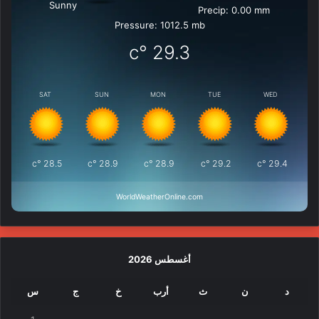
Sunny
Precip: 0.00 mm
Pressure: 1012.5 mb
°c
29.3
SAT
SUN
MON
TUE
WED
°c
28.5
°c
28.9
°c
28.9
°c
29.2
°c
29.4
WorldWeatherOnline.com
أغسطس 2026
د
ن
ث
أرب
خ
ج
س