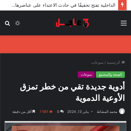
الأعور: اتفاقية ترسيم الحدود مع تركيا على طاولة النواب والاعتماد مرجّح
القائمة
الوضع
بح
المظلم
عن
الرئيسية
/
منوعات
الصحة والمجتمع
منوعات
أدوية جديدة تقي من خطر تمزق
الأوعية الدموية
محمد المشاط
يناير 13, 2024
0
1٬681
أقل من دقيقة