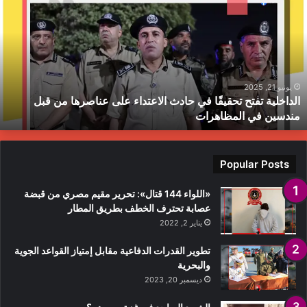
حقيقًا
ا
ي
ي
ادث
ا
لاعتداء
م
لى
ح
ناصرها
ب
يونيو 21, 2025
الداخلية تفتح تحقيقًا في حادث الاعتداء على عناصرها من قبل
ن
ط
مندسين في المظاهرات
بل
ندسين
ي
لمظاهرات
Popular Posts
«اللواء 144 قتال»: تحرير مقيم مصري من قبضة
عصابة تحترف الخطف بطريق المطار
يناير 2, 2022
تطوير القدرات الدفاعية مقابل إمتياز القواعد الجوية
والبحرية
ديسمبر 20, 2023