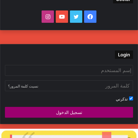
فيسبوك
تويتر
يوتيوب
انستقرام
Login
نسيت كلمة المرور؟
تذكرني
تسجيل الدخول
لداخلية
ج
فتح
ا