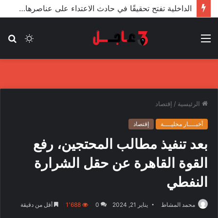
الأعور: اتفاقية ترسيم الحدود مع تركيا على طاولة النواب والاعتماد مرجّح
القائمة
الوضع
بح
المظلم
عن
الرئيسية
/
إقتصاد
أخبــــار محليــــة
إقتصاد
بعد تنفيذ مطالب المحتجين، رفع
القوة القاهرة عن حقل الشرارة
النفطي
محمد المشاط
يناير 21, 2024
0
1٬688
أقل من دقيقة