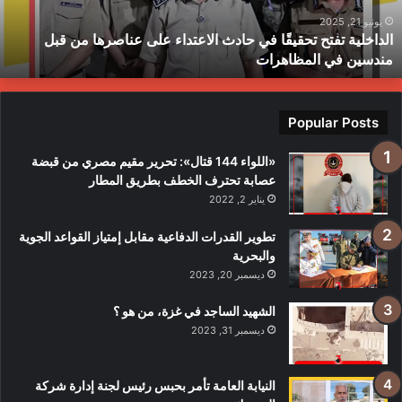
لى
ح
ناصرها
ب
يونيو 21, 2025
الداخلية تفتح تحقيقًا في حادث الاعتداء على عناصرها من قبل
ن
ط
مندسين في المظاهرات
بل
ندسين
ي
لمظاهرات
Popular Posts
«اللواء 144 قتال»: تحرير مقيم مصري من قبضة
عصابة تحترف الخطف بطريق المطار
يناير 2, 2022
تطوير القدرات الدفاعية مقابل إمتياز القواعد الجوية
والبحرية
ديسمبر 20, 2023
الشهيد الساجد في غزة، من هو ؟
ديسمبر 31, 2023
النيابة العامة تأمر بحبس رئيس لجنة إدارة شركة