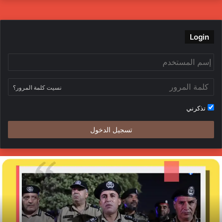
Login
نسيت كلمة المرور؟
تذكرني
تسجيل الدخول
لداخلية
ج
فتح
ا
حقيقًا
ا
ي
ي
ادث
ا
لاعتداء
م