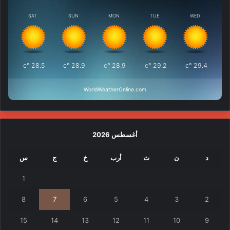
SAT
SUN
MON
TUE
WED
°c
28.5
°c
28.9
°c
28.9
°c
29.2
°c
29.4
WorldWeatherOnline.com
أغسطس 2026
د
ن
ث
أرب
خ
ج
س
1
8
7
6
5
4
3
2
15
14
13
12
11
10
9