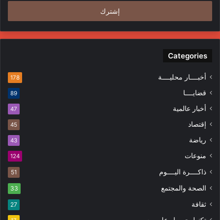
الإلكتروني
Categories
أخبــــار محليــــة
178
قضايــــا
89
أخبار عالمية
47
إقتصاد
45
رياضة
43
منوعات
124
ذاكــــرة اليــــوم
51
الصحة والمجتمع
33
ثقافة
27