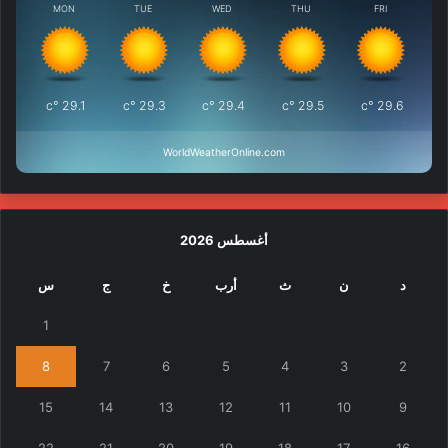
MON
TUE
WED
THU
FRI
°c
29.1
°c
29.3
°c
29.4
°c
29.5
°c
29.6
WorldWeatherOnline.com
أغسطس 2026
د
ن
ث
أرب
خ
ج
س
1
8
7
6
5
4
3
2
15
14
13
12
11
10
9