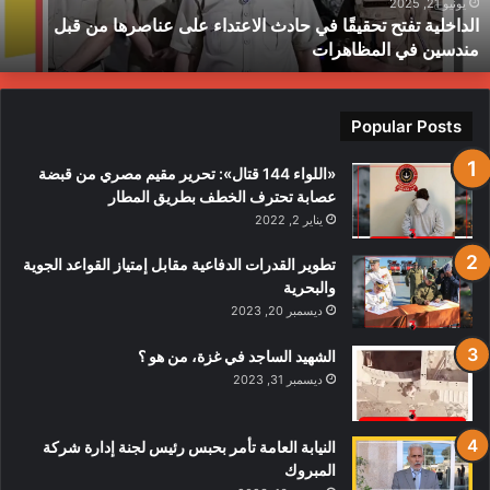
ناصرها
ب
يونيو 21, 2025
الداخلية تفتح تحقيقًا في حادث الاعتداء على عناصرها من قبل
ن
ط
مندسين في المظاهرات
بل
ندسين
ي
لمظاهرات
Popular Posts
«اللواء 144 قتال»: تحرير مقيم مصري من قبضة
عصابة تحترف الخطف بطريق المطار
يناير 2, 2022
تطوير القدرات الدفاعية مقابل إمتياز القواعد الجوية
والبحرية
ديسمبر 20, 2023
الشهيد الساجد في غزة، من هو ؟
ديسمبر 31, 2023
النيابة العامة تأمر بحبس رئيس لجنة إدارة شركة
المبروك