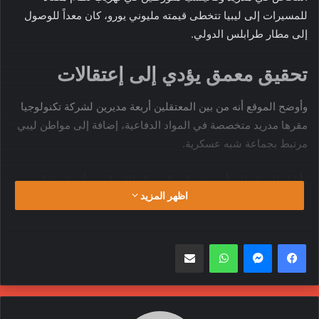
للمسيرات إلى ليبيا تتخطى قيمته مليوني يورو، كان معداً للوصول
إلى مطار طرابلس الدولي.
تحقيق معمق يؤدي إلى إعتقالات
وأوضح الموقع أنه من بين المعتقلين أربعة مديرين لشركة تكنولوجيا
مقرها مدريد متخصصة في المواد الدفاعية، إضافة إلى مواطن ليبي
مرتبط بجماعة شبه عسكرية.
وأشار الموقع إلى أن تحقيقات الشرطة الإسبانية بدأت في عام
اظهر المزيد
2020، إذ كشفت عن شبكة معقدة من المهربين، حيث تم شحن
طائرات بدون طيار، مزودة بكاميرات حرارية، إلى ليبيا.، تعمل على
نقل طائرات مسيرة ومعدات وكاميرات حرارية إلى ليبيا، في انتهاك
واتساب
مشاركة عبر البريد
صارخ للقانون الدولي، ولقرارات حظر السلاح المفروضة من قبل
مجلس الأمن الدولي، مشيرًا إلى أن المواد المضبوطة تمثل
الإجراءات القانونية الجارية، وهي خطوة كبيرة في المعركة ضد تجارة
الأسلحة غير المشروعة والتهريب الدولي.