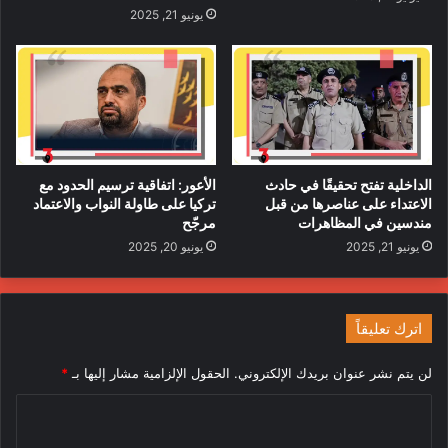
يونيو 21, 2025
مصدر الخبر : جريدة
Euro Weekly News
أسبانيا
أنظمة مضادة
تحقيقات
دفاعات
شبكة تهريب
طائرات مسيرة
الداخلية تفتح تحقيقًا في حادث
الأعور: اتفاقية ترسيم الحدود مع
عسكري
قضايا
ليبيا
الاعتداء على عناصرها من قبل
تركيا على طاولة النواب والاعتماد
مندسين في المظاهرات
مرجّح
يونيو 21, 2025
يونيو 20, 2025
اترك تعليقاً
لن يتم نشر عنوان بريدك الإلكتروني.
الحقول الإلزامية مشار إليها بـ
*
ا
ل