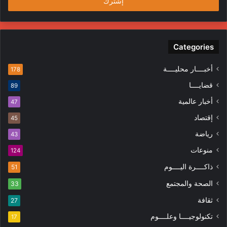
Categories
أخبــــار محليــــة
178
قضايــــا
89
أخبار عالمية
47
إقتصاد
45
رياضة
43
منوعات
124
ذاكــــرة اليــــوم
51
الصحة والمجتمع
33
ثقافة
27
تكنولوجيــــا وعلــــوم
17