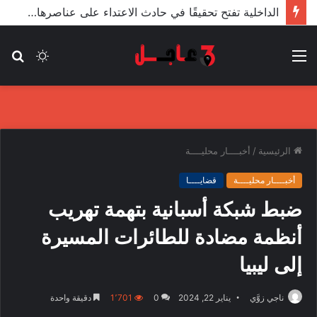
الأعور: اتفاقية ترسيم الحدود مع تركيا على طاولة النواب والاعتماد مرجّح
القائمة
الوضع
بح
المظلم
عن
الرئيسية
/
أخبــــار محليــــة
أخبــــار محليــــة
قضايــــا
ضبط شبكة أسبانية بتهمة تهريب
أنظمة مضادة للطائرات المسيرة
إلى ليبيا
ناجي زوَّي
يناير 22, 2024
0
1٬701
دقيقة واحدة