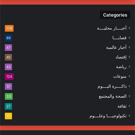
Categories
أخبــــار محليــــة
178
قضايــــا
89
أخبار عالمية
47
إقتصاد
45
رياضة
43
منوعات
124
ذاكــــرة اليــــوم
51
الصحة والمجتمع
33
ثقافة
27
تكنولوجيــــا وعلــــوم
17