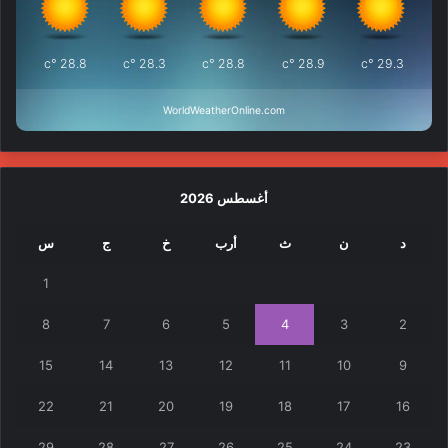
°c
28.8
°c
28.3
°c
28.8
°c
28.9
°c
29.3
WorldWeatherOnline.com
أغسطس 2026
د
ن
ث
أرب
خ
ج
س
1
8
7
6
5
4
3
2
15
14
13
12
11
10
9
22
21
20
19
18
17
16
29
28
27
26
25
24
23