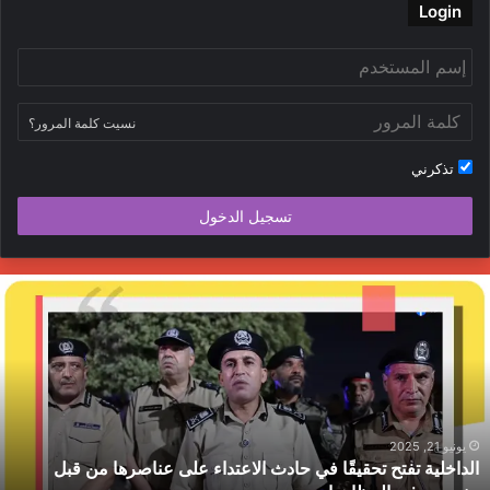
Login
نسيت كلمة المرور؟
تذكرني
تسجيل الدخول
لداخلية
ج
فتح
ا
حقيقًا
ا
ي
ي
ادث
ا
لاعتداء
م
لى
ح
ناصرها
ب
يونيو 21, 2025
الداخلية تفتح تحقيقًا في حادث الاعتداء على عناصرها من قبل
ن
ط