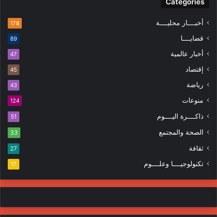
Categories
أخبــــار محليــــة
178
قضايــــا
89
أخبار عالمية
47
إقتصاد
45
رياضة
43
منوعات
124
ذاكــــرة اليــــوم
51
الصحة والمجتمع
33
ثقافة
27
تكنولوجيــــا وعلــــوم
17