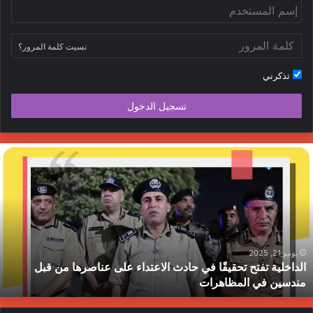
نسيت كلمة المرور؟
تذكرني
تسجيل الدخول
لداخلية
ج
فتح
ا
حقيقًا
ا
ي
ي
ادث
ا
لاعتداء
م
لى
ح
ناصرها
ب
يونيو 21, 2025
الداخلية تفتح تحقيقًا في حادث الاعتداء على عناصرها من قبل
ن
ط
مندسين في المظاهرات
بل
ندسين
ي