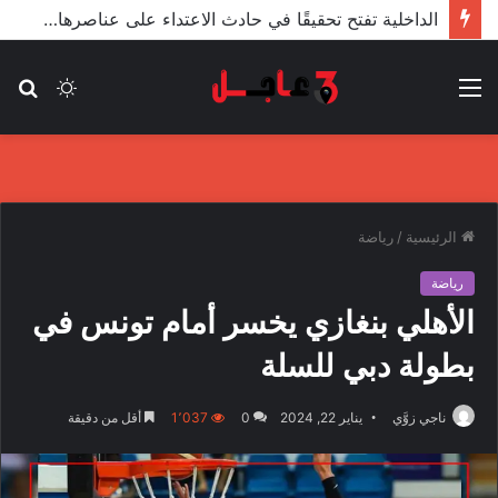
الأعور: اتفاقية ترسيم الحدود مع تركيا على طاولة النواب والاعتماد مرجّح
القائمة
الوضع
بح
المظلم
عن
الرئيسية
/
رياضة
رياضة
الأهلي بنغازي يخسر أمام تونس في
بطولة دبي للسلة
ناجي زوَّي
يناير 22, 2024
0
1٬037
أقل من دقيقة