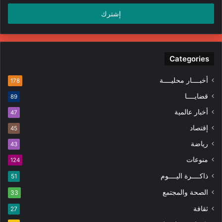
الإلكتروني
Categories
أخبــــار محليــــة
178
قضايــــا
89
أخبار عالمية
47
إقتصاد
45
رياضة
43
منوعات
124
ذاكــــرة اليــــوم
51
الصحة والمجتمع
33
ثقافة
27