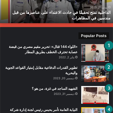
لى
ح
ناصرها
ب
يونيو 21, 2025
الداخلية تفتح تحقيقًا في حادث الاعتداء على عناصرها من قبل
ن
ط
مندسين في المظاهرات
بل
ندسين
ي
لمظاهرات
Popular Posts
«اللواء 144 قتال»: تحرير مقيم مصري من قبضة
عصابة تحترف الخطف بطريق المطار
يناير 2, 2022
تطوير القدرات الدفاعية مقابل إمتياز القواعد الجوية
والبحرية
ديسمبر 20, 2023
الشهيد الساجد في غزة، من هو ؟
ديسمبر 31, 2023
النيابة العامة تأمر بحبس رئيس لجنة إدارة شركة