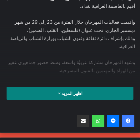
أقيم بالعاصمة العراقية بغداد.
وأقيمت فعاليات المهرجان خلال الفترة من 23 إلى 29 من شهر
ديسمبر الجاري، تحت عنوان (فلسطين.. القلب، الضمير)،
وذلك بإشراف دائرة ثقافة وفنون الشباب بوزارة الشباب والرياضة
العراقية.
وشهد المهرجان مشاركة عربيّة واسعة، وسط حضور جماهيري غفير
من الهواة والمهتمين بالفنون المسرحية.
العراق
ثقافة
فن
مسرح
اظهر المزيد
مهرجان
واتساب
مشاركة عبر البريد