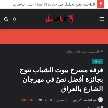
الأعور: اتفاقية ترسيم الحدود مع تركيا على طاولة النواب والاعتماد مرجّح
القائمة
الوضع
بح
المظلم
عن
الرئيسية
/
منوعات
/
ثقافة
ثقافة
فرقة مسرح بيوت الشباب تتوج
بجائزة أفضل نصّ في مهرجان
الشارع بالعراق
عبد الباسط الأحرش
ديسمبر 31, 2023
0
1٬682
أقل من دقيقة