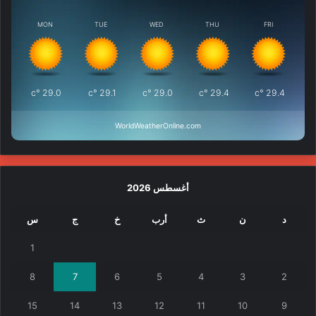
MON
TUE
WED
THU
FRI
°c
29.0
°c
29.1
°c
29.0
°c
29.4
°c
29.4
WorldWeatherOnline.com
أغسطس 2026
د
ن
ث
أرب
خ
ج
س
1
8
7
6
5
4
3
2
15
14
13
12
11
10
9