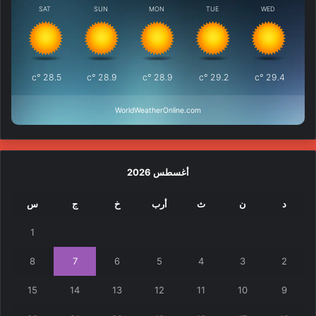
SAT
SUN
MON
TUE
WED
°c
28.5
°c
28.9
°c
28.9
°c
29.2
°c
29.4
WorldWeatherOnline.com
أغسطس 2026
د
ن
ث
أرب
خ
ج
س
1
8
7
6
5
4
3
2
15
14
13
12
11
10
9