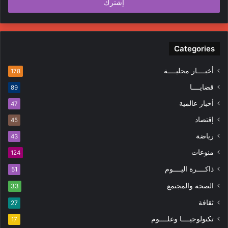
Categories
أخبــــار محليــــة
178
قضايــــا
89
أخبار عالمية
47
إقتصاد
45
رياضة
43
منوعات
124
ذاكــــرة اليــــوم
51
الصحة والمجتمع
33
ثقافة
27
تكنولوجيــــا وعلــــوم
17