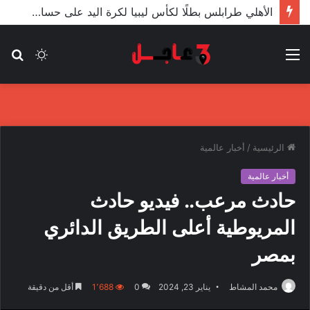
وزارة الخارجية: إعلان اليونان التنقيب جنوبي كريت انتهاكًا لسيادة ليبيا
القائمة
الوضع
بح
المظلم
عن
الرئيسية
/
أخبار عالمية
أخبار عالمية
حادث مرعب.. فيديو حادث
المريوطية أعلى الطريق الدائري
بمصر
محمد المشاط
يناير 23, 2024
0
1٬688
أقل من دقيقة