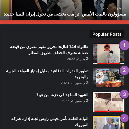
يران
ع
ليبيا
م
يونيو 21, 2025
مسؤولون بالبيت الأبيض: ترامب يخشى من تحول إيران لليبيا جديدة
ديدة
ق
م
ف
ا
Popular Posts
«اللواء 144 قتال»: تحرير مقيم مصري من قبضة
عصابة تحترف الخطف بطريق المطار
يناير 2, 2022
تطوير القدرات الدفاعية مقابل إمتياز القواعد الجوية
والبحرية
ديسمبر 20, 2023
الشهيد الساجد في غزة، من هو ؟
ديسمبر 31, 2023
النيابة العامة تأمر بحبس رئيس لجنة إدارة شركة
المبروك