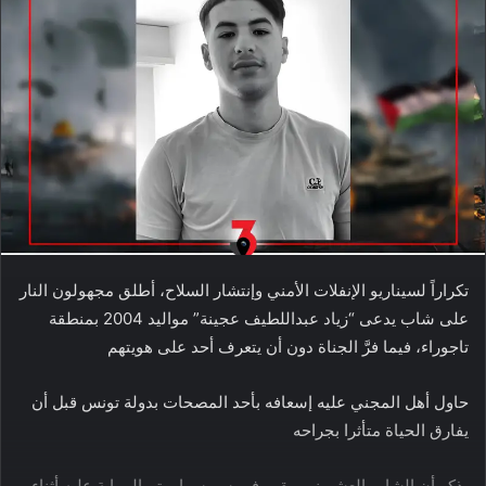
تكراراً لسيناريو الإنفلات الأمني وإنتشار السلاح، أطلق مجهولون النار
على شاب يدعى “زياد عبداللطيف عجينة” مواليد 2004 بمنطقة
تاجوراء، فيما فرَّ الجناة دون أن يتعرف أحد على هويتهم
حاول أهل المجني عليه إسعافه بأحد المصحات بدولة تونس قبل أن
يفارق الحياة متأثرا بجراحه
يذكر أن الشاب العشريني مقيم في سويسرا، وتم الرماية عليه أثناء