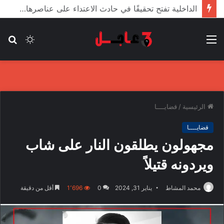
الأعور: اتفاقية ترسيم الحدود مع تركيا على طاولة النواب والاعتماد مرجّح
القائمة
الوضع
بح
المظلم
عن
الرئيسية
/
قضايــــا
قضايــــا
مجهولون يطلقون النار على شاب
ويردونه قتيلاً
محمد المشاط
يناير 31, 2024
0
1٬696
أقل من دقيقة