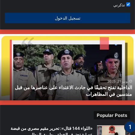
تذكرني
تسجيل الدخول
لداخلية
ج
فتح
ا
حقيقًا
ا
ي
ي
ادث
ا
لاعتداء
م
لى
ح
ناصرها
ب
يونيو 21, 2025
الداخلية تفتح تحقيقًا في حادث الاعتداء على عناصرها من قبل
ن
ط
مندسين في المظاهرات
بل
ندسين
ي
لمظاهرات
Popular Posts
«اللواء 144 قتال»: تحرير مقيم مصري من قبضة
عصابة تحترف الخطف بطريق المطار