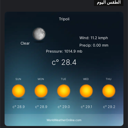
الطقس اليوم
Tripoli
Wind: 11.2 kmph
Clear
Precip: 0.00 mm
Pressure: 1014.9 mb
°c
28.4
SUN
MON
TUE
WED
THU
°c
28.9
°c
28.9
°c
29.0
°c
29.1
°c
29.2
WorldWeatherOnline.com