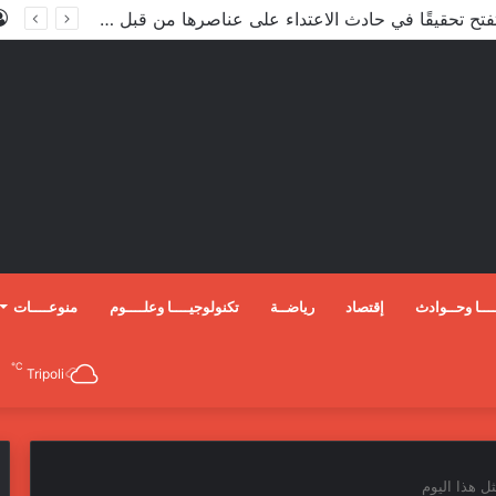
الأعور: اتفاقية ترسيم الحدود مع تركيا على طاولة النواب والاعتماد مرجّح
ـــا وحــوادث
إقتصاد
رياضــة
تكنولوجيــــا وعلــــوم
منوعــــات
℃
Tripoli