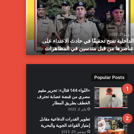
يقًا
الجنائية
يعلن
دث
انتشال
اعتداء
مخلفات
ى
حرب
يونيو 21, 2025
يونيو 21, 2025
اصرها
بمدينة
الداخلية تفتح تحقيقًا في حادث الاعتداء على
جهاز المبا
طرابلس
عناصرها من قبل مندسين في المظاهرات
بمدينة طرا
ل
دسين
مظاهرات
Popular Posts
«اللواء 144 قتال»: تحرير مقيم
مصري من قبضة عصابة تحترف
الخطف بطريق المطار
يناير 2, 2022
تطوير القدرات الدفاعية مقابل
إمتياز القواعد الجوية والبحرية
ديسمبر 20, 2023