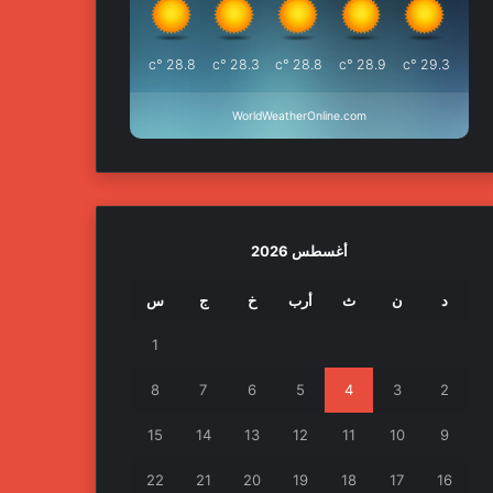
°c
28.8
°c
28.3
°c
28.8
°c
28.9
°c
29.3
WorldWeatherOnline.com
أغسطس 2026
د
ن
ث
أرب
خ
ج
س
1
8
7
6
5
4
3
2
15
14
13
12
11
10
9
22
21
20
19
18
17
16