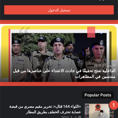
تسجيل الدخول
لداخلية
ج
فتح
ا
حقيقًا
ا
ي
ي
ادث
ا
لاعتداء
م
لى
ح
ناصرها
ب
يونيو 21, 2025
الداخلية تفتح تحقيقًا في حادث الاعتداء على عناصرها من قبل
ن
ط
مندسين في المظاهرات
بل
ندسين
ي
لمظاهرات
Popular Posts
«اللواء 144 قتال»: تحرير مقيم مصري من قبضة
عصابة تحترف الخطف بطريق المطار
يناير 2, 2022