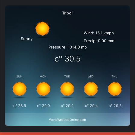
Tripoli
Wind: 15.1 kmph
Sunny
Precip: 0.00 mm
Pressure: 1014.0 mb
°c
30.5
SUN
MON
TUE
WED
THU
°c
28.9
°c
29.0
°c
29.2
°c
29.4
°c
29.5
WorldWeatherOnline.com