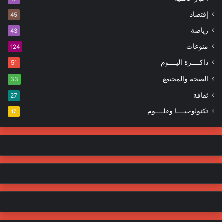
إقتصاد
45
رياضة
43
منوعات
124
ذاكــــرة اليــــوم
51
الصحة والمجتمع
33
ثقافة
27
تكنولوجيــــا وعلــــوم
17