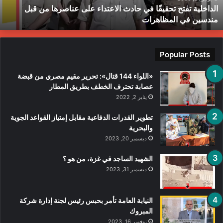
الداخلية تفتح تحقيقًا في حادث الاعتداء على عناصرها من قبل
ن
ط
مندسين في المظاهرات
بل
ندسين
ي
لمظاهرات
Popular Posts
«اللواء 144 قتال»: تحرير مقيم مصري من قبضة
عصابة تحترف الخطف بطريق المطار
يناير 2, 2022
تطوير القدرات الدفاعية مقابل إمتياز القواعد الجوية
والبحرية
ديسمبر 20, 2023
الشهيد الساجد في غزة، من هو ؟
ديسمبر 31, 2023
النيابة العامة تأمر بحبس رئيس لجنة إدارة شركة
المبروك
نوفمبر 16, 2023