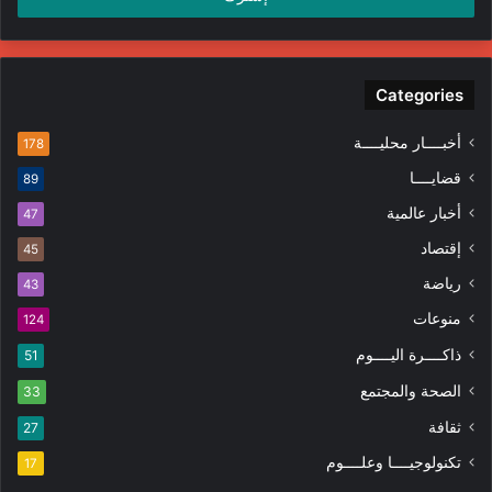
Categories
أخبــــار محليــــة
178
قضايــــا
89
أخبار عالمية
47
إقتصاد
45
رياضة
43
منوعات
124
ذاكــــرة اليــــوم
51
الصحة والمجتمع
33
ثقافة
27
تكنولوجيــــا وعلــــوم
17