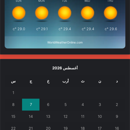
SUN
MON
TUE
WED
THU
°c
29.0
°c
29.1
°c
29.4
°c
29.4
°c
29.6
WorldWeatherOnline.com
أغسطس 2026
د
ن
ث
أرب
خ
ج
س
1
8
7
6
5
4
3
2
15
14
13
12
11
10
9
22
21
20
19
18
17
16