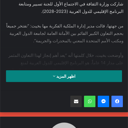
شاركت وزارة الثقافة في الاجتماع الأول للجنة تسيير ومتابعة
البرنامج الإقليمي للدول العربية (2023-2028).
من جهتها، قالت مدير إدارة الملكية الفكرية مها بخيت: “نفتخر جميعاً
بحجم التعاون الكبير القائم بين الأمانة العامة لجامعة الدول العربية
ومكتب الأمم المتحدة المعني بالمخدرات والجريمة”.
وأوضحت بخيت، خلال كلمتها أنه “يعد أهم إنجاز لهذا التعاون المثمر
على مدار 14 عاماً، هو البرنامج الإقليمي للدول العربية لمنع
ومكافحة الجريمة والإرهاب والتهديدات الصحية وتعزيز نظم العدالة
اظهر المزيد
الجنائية بما يتماشى مع المعايير الدولية لحقوق الإنسان”.
وأضافت: “يهدف البرنامج إلى دعم الجهود التي تبذلها الدول الأعضاء
واتساب
مشاركة عبر البريد
في الجامعة العربية للتصدي للتهديدات المستجدة من خلال تعزيز
سيادة القانون والتنمية المستدامة لدى هذه البلدان”.
وتابعت: “من بينها مكافحة الجريمة المنظمة، ومكافحة الإرهاب