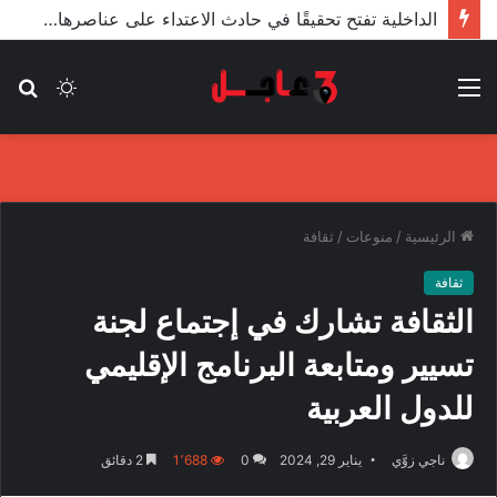
الأعور: اتفاقية ترسيم الحدود مع تركيا على طاولة النواب والاعتماد مرجّح
القائمة
الوضع
بح
المظلم
عن
الرئيسية
/
منوعات
/
ثقافة
ثقافة
الثقافة تشارك في إجتماع لجنة
تسيير ومتابعة البرنامج الإقليمي
للدول العربية
ناجي زوَّي
يناير 29, 2024
0
1٬688
2 دقائق