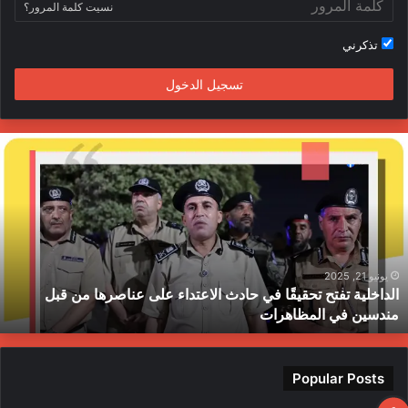
نسيت كلمة المرور؟
تذكرني
تسجيل الدخول
لداخلية
ج
فتح
ا
حقيقًا
ا
ي
ي
ادث
ا
لاعتداء
م
لى
ح
ناصرها
ب
يونيو 21, 2025
الداخلية تفتح تحقيقًا في حادث الاعتداء على عناصرها من قبل
ن
ط
مندسين في المظاهرات
بل
ندسين
ي
لمظاهرات
Popular Posts