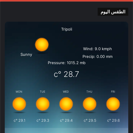
الطقس اليوم
Tripoli
Wind: 9.0 kmph
Sunny
Precip: 0.00 mm
Pressure: 1015.2 mb
°c
28.7
MON
TUE
WED
THU
FRI
°c
29.1
°c
29.3
°c
29.4
°c
29.5
°c
29.6