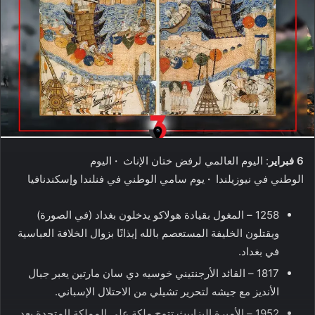
6 فبراير
: اليوم العالمي لرفض ختان الإناث
·
اليوم
الوطني في نيوزيلندا
·
يوم سامي الوطني في فنلندا وإسكندنافيا
1258 – المغول بقيادة هولاكو يدخلون بغداد (في الصورة)
ويقتلون الخليفة المستعصم بالله إيذانًا بزوال الخلافة العباسية
في بغداد.
1817 – القائد الأرجنتيني خوسيه دي سان مارتين يعبر جبال
الأنديز مع جيشه لتحرير تشيلي من الاحتلال الإسباني.
1952 – الأميرة إليزابيث تتوج ملكة على المملكة المتحدة بعد