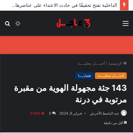
الأعور: اتفاقية ترسيم الحدود مع تركيا على طاولة النواب والاعتماد مرجّح
القائمة
الوضع
بح
المظلم
عن
الرئيسية
/
أخبــــار محليــــة
أخبــــار محليــــة
قضايــــا
143 جثة مجهولة الهوية من مقبرة
مرتوبة في درنة
عبد الباسط الأحرش
فبراير 6, 2024
0
8٬946
أقل من دقيقة