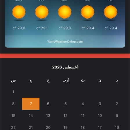
°c
29.0
°c
29.1
°c
29.0
°c
29.4
°c
29.4
WorldWeatherOnline.com
أغسطس 2026
د
ن
ث
أرب
خ
ج
س
1
8
7
6
5
4
3
2
15
14
13
12
11
10
9
22
21
20
19
18
17
16