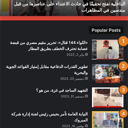
الداخلية تفتح تحقيقًا في حادث الاعتداء على عناصرها من قبل
ن
ط
مندسين في المظاهرات
بل
ندسين
ي
لمظاهرات
Popular Posts
«اللواء 144 قتال»: تحرير مقيم مصري من قبضة
عصابة تحترف الخطف بطريق المطار
يناير 2, 2022
تطوير القدرات الدفاعية مقابل إمتياز القواعد الجوية
والبحرية
ديسمبر 20, 2023
الشهيد الساجد في غزة، من هو ؟
ديسمبر 31, 2023
النيابة العامة تأمر بحبس رئيس لجنة إدارة شركة
المبروك
نوفمبر 16, 2023