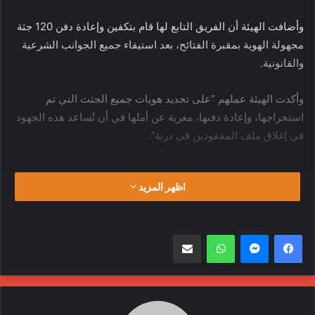
وأضافت الهيئة أن الفريق التابع لها قام بتكفين وإعادة دفن 120 جثة
مجهولة الهوية بمقبرة الفتائح، بعد استيفاء جميع الجوانب الشرعية
والقانونية.
وأكدت الهيئة عملهم “على تحديد هويات جميع الجثث التي تم
استخراجها، وإعادة دفنها، معربة عن أملها في أن تُساعد هذه الجهود
في إغلاق ملف المفقودين في درنة”.
الكاني
تحقيقات
ترهونة
ضحايا
اظهر المزيد
قتل
مفقودين
مقابر جماعية
واتساب
مشاركة عبر البريد