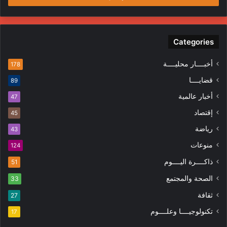
Categories
أخبــــار محليــــة
178
قضايــــا
89
أخبار عالمية
47
إقتصاد
45
رياضة
43
منوعات
124
ذاكــــرة اليــــوم
51
الصحة والمجتمع
33
ثقافة
27
تكنولوجيــــا وعلــــوم
17