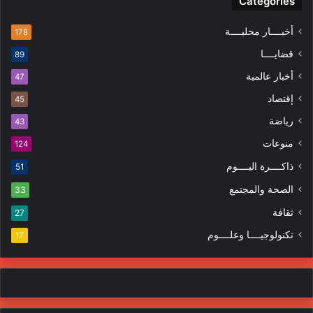
Categories
أخبــــار محليــــة
178
قضايــــا
89
أخبار عالمية
47
إقتصاد
45
رياضة
43
منوعات
124
ذاكــــرة اليــــوم
51
الصحة والمجتمع
33
ثقافة
27
تكنولوجيــــا وعلــــوم
17