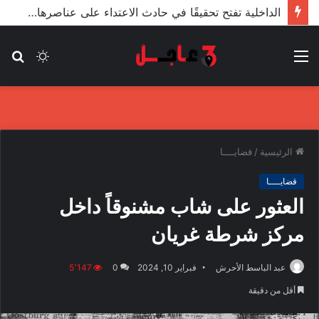
الأعور: اتفاقية ترسيم الحدود مع تركيا على طاولة النواب والاعتماد مرجّح
القائمة
الوضع
بح
المظلم
عن
الرئيسية
/
قضايــــا
قضايــــا
العثور على شاب مشنوقاً داخل
مركز شرطة غريان
عبد الباسط الأحرش
فبراير 10, 2024
0
5٬147
أقل من دقيقة