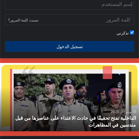
نسيت كلمة المرور؟
تذكرني
تسجيل الدخول
لداخلية
ج
فتح
ا
حقيقًا
ا
ي
ي
ادث
ا
لاعتداء
م
لى
ح
ناصرها
ب
يونيو 21, 2025
الداخلية تفتح تحقيقًا في حادث الاعتداء على عناصرها من قبل
ن
ط
مندسين في المظاهرات
بل
ندسين
ي