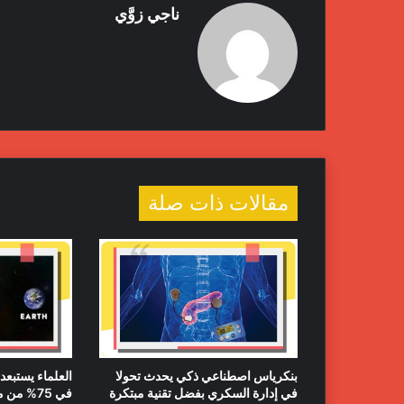
ناجي زوَّي
مقالات ذات صلة
بنكرياس اصطناعي ذكي يحدث تحولا
العلماء يستبع
في إدارة السكري بفضل تقنية مبتكرة
في 75% من مواقعه المحتملة