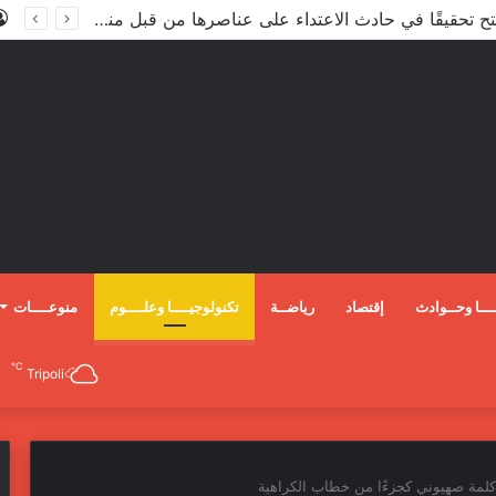
الأعور: اتفاقية ترسيم الحدود مع تركيا على طاولة النواب والاعتماد مرجّح
ـــا وحــوادث
إقتصاد
رياضــة
تكنولوجيــــا وعلــــوم
منوعــــات
℃
Tripoli
 كلمة صهيوني كجزءًا من خطاب الكراهية