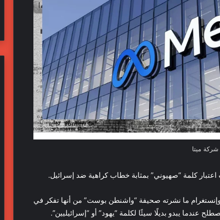
شركة ميتا
 اعتبار كلمة “صهيوني” بمثابة خطاب كراهية ضد إسرائيل.
 وإنستغرام ما نشرته صحيفة “واشنطن بوست” من أنها تفكر في
عندما يبدو بديلًا سيئًا لكلمة “يهود” أو “إسرائيليين”.