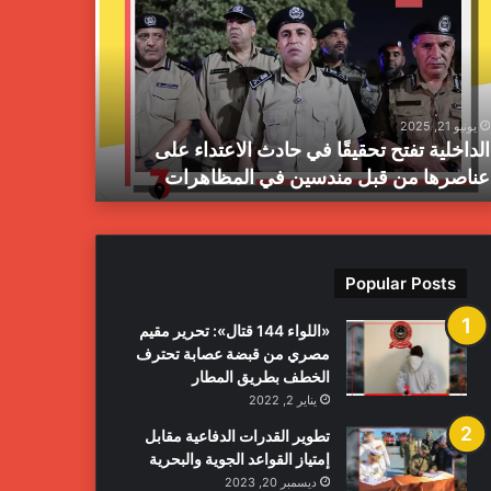
يقًا
الجنائية
يعلن
دث
انتشال
اعتداء
مخلفات
ى
حرب
يونيو 21, 2025
يونيو 21, 2025
اصرها
بمدينة
الداخلية تفتح تحقيقًا في حادث الاعتداء على
جهاز المبا
طرابلس
عناصرها من قبل مندسين في المظاهرات
بمدينة طرا
ل
دسين
مظاهرات
Popular Posts
«اللواء 144 قتال»: تحرير مقيم
مصري من قبضة عصابة تحترف
الخطف بطريق المطار
يناير 2, 2022
تطوير القدرات الدفاعية مقابل
إمتياز القواعد الجوية والبحرية
ديسمبر 20, 2023