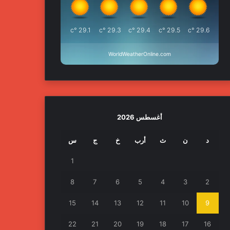
°c
29.1
°c
29.3
°c
29.4
°c
29.5
°c
29.6
WorldWeatherOnline.com
أغسطس 2026
د
ن
ث
أرب
خ
ج
س
1
8
7
6
5
4
3
2
15
14
13
12
11
10
9
22
21
20
19
18
17
16