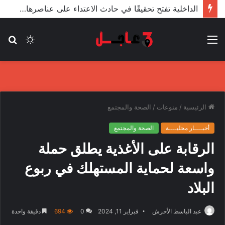
الأعور: اتفاقية ترسيم الحدود مع تركيا على طاولة النواب والاعتماد مرجّح
القائمة
الوضع
بح
المظلم
عن
الرئيسية
/
منوعات
/
الصحة والمجتمع
أخبــــار محليــــة
الصحة والمجتمع
الرقابة على الأغذية يطلق حملة
واسعة لحماية المستهلك في ربوع
البلاد
عبد الباسط الأحرش
فبراير 11, 2024
0
694
دقيقة واحدة