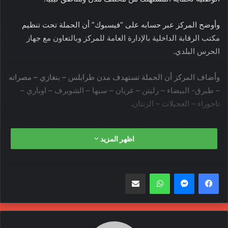
وأوضح المركز عبر حسابه على “فيسبوك” أن الحملة تحت تنظيم
مكتب الرقابة الداخلية بالإدارة العامة للمركز وبالتعاون مع جهاز
الحرس البلدي.
وأضاف المركز أن الحملة تستهدف مدن طرابلس – بنغازي – مصراته
– طبرق- البيضاء – زليتن – غريان – سبها – الشويرف – اوباري –
تاجوراء – العجيلات – الزنتان.
وأشار المركز إلى أن الحملة المكثفة تأتي مع قرب حلول شهر
اظهر المزيد
رمضان المبارك للتأكد من مدى سلامة نقل وتخزين ومناول الغذاء من
قصابي بيع اللحوم وسلخانات الدواجن والمخابز وأسواق المواد
الغذائية.
واتساب
مشاركة عبر البريد