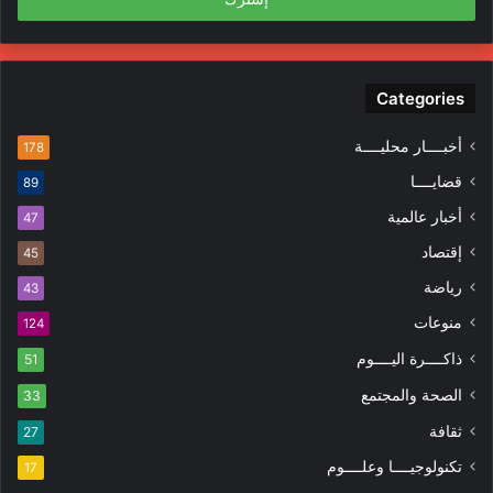
Categories
أخبــــار محليــــة
178
قضايــــا
89
أخبار عالمية
47
إقتصاد
45
رياضة
43
منوعات
124
ذاكــــرة اليــــوم
51
الصحة والمجتمع
33
ثقافة
27
تكنولوجيــــا وعلــــوم
17