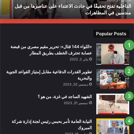
يونيو 21, 2025
الداخلية تفتح تحقيقًا في حادث الاعتداء على عناصرها من قبل
ن
ط
مندسين في المظاهرات
بل
ندسين
ي
لمظاهرات
Popular Posts
«اللواء 144 قتال»: تحرير مقيم مصري من قبضة
عصابة تحترف الخطف بطريق المطار
يناير 2, 2022
تطوير القدرات الدفاعية مقابل إمتياز القواعد الجوية
والبحرية
ديسمبر 20, 2023
الشهيد الساجد في غزة، من هو ؟
ديسمبر 31, 2023
النيابة العامة تأمر بحبس رئيس لجنة إدارة شركة
المبروك