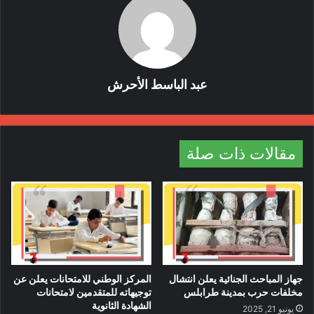
عبد الباسط الأحرش
مقالات ذات صلة
ولفت إلى أن الحملة تستمر بشكل يومي طيلة الفترتين الصباحية
والمسائية في مسح تفتيشي شامل لكامل نشاطات الغذاء والدواء.
الأغذية
الرقابة
حملة
رمضان
ليبيا
جهاز المباحث الجنائية يعلن انتشال
المركز الوطني للامتحانات يعلن عن
مخلفات حرب بمدينة طرابلس
توجيهاته للمتقدمين لامتحانات
الشهادة الثانوية
يونيو 21, 2025