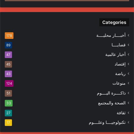
Categories
أخبــــار محليــــة
178
قضايــــا
89
أخبار عالمية
47
إقتصاد
45
رياضة
43
منوعات
124
ذاكــــرة اليــــوم
51
الصحة والمجتمع
33
ثقافة
27
تكنولوجيــــا وعلــــوم
17