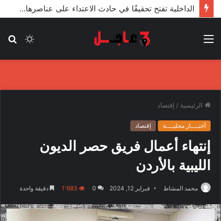
الأعور: اتفاقية ترسيم الحدود مع تركيا على طاولة النواب والاعتماد مرجّح
القائمة
الوضع
بح
المظلم
عن
الرئيسية
/
إقتصاد
أخبــــار محليــــة
إقتصاد
إنتهاء أعمال فريق حصر الديون
الليبية بالأردن
محمد المشاط
فبراير 12, 2024
0
1٬683
دقيقة واحدة