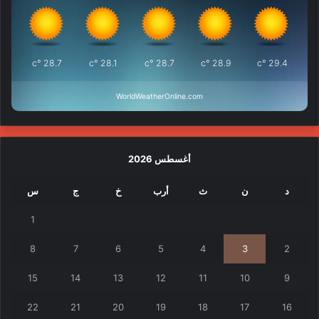
°c
28.7
°c
28.1
°c
28.7
°c
28.9
°c
29.4
WorldWeatherOnline.com
أغسطس 2026
د
ن
ث
أرب
خ
ج
س
1
8
7
6
5
4
3
2
15
14
13
12
11
10
9
22
21
20
19
18
17
16