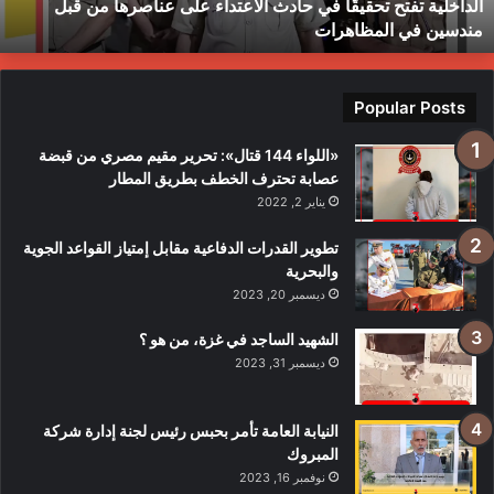
الداخلية تفتح تحقيقًا في حادث الاعتداء على عناصرها من قبل
ن
ط
مندسين في المظاهرات
بل
ندسين
ي
لمظاهرات
Popular Posts
«اللواء 144 قتال»: تحرير مقيم مصري من قبضة
عصابة تحترف الخطف بطريق المطار
يناير 2, 2022
تطوير القدرات الدفاعية مقابل إمتياز القواعد الجوية
والبحرية
ديسمبر 20, 2023
الشهيد الساجد في غزة، من هو ؟
ديسمبر 31, 2023
النيابة العامة تأمر بحبس رئيس لجنة إدارة شركة
المبروك
نوفمبر 16, 2023