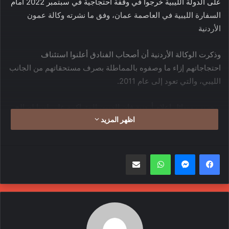
على الدولة الليبية خرجوا في وقفة احتجاجية في سبتمبر 2022 أمام
السفارة الليبية في العاصمة عمان، وفق ما نشرته وكالة عمون
الأردنية
وذكرت الوكالة الأردنية أن أصحاب الفنادق أعلنوا استئناف
احتجاجاتهم إزاء ما وصفوه بالمماطلة بصرف مستحقاتهم من الجانب
الليبي، والتي تعود إلى عام 2011.
وبحسب وسائل إعلام أردنية فإن الديون المتراكمة على ليبيا لصالح
اظهر المزيد
المستشفيات والفنادق الأردنية تبلغ 200 مليون دولار.
وفي أغسطس 2021، اتفق رئيس حكومة الوحدة الوطنية عبد الحميد
واتساب
مشاركة عبر البريد
الدبيبة مع رئيس الوزراء الأردني بشر الخصاونة، على تشكيل لجنة
وزارية مشتركة من الجانبين للوصول إلى تفاهمات وتوافقات لحل
ملف الديون المستحقة للمستشفيات الأردنية الخاصة على الحكومة
الليبية ووضع إطار زمني للسداد.
وقالت وكالة الأنباء الأردنية، إن الطرفين الأردني والليبي، اتفقا خلال