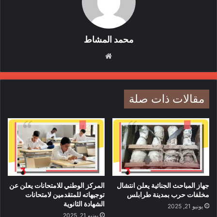
لقائهما في الأردن كذلك، على أن يكون هناك اجتماع بين وزيري صحة
البلدين لوضع خطط لتطوير وتأهيل عدد من الكوادر الطبية والطبية
المساعدة الليبية في إدارة بعض المستشفيات الليبية وفتح مركز
محمد المشاط
طبي في ليبيا .
موقع
الويب
الجدير بالذكر أن الدولة الليبية قامت بإيفاد الجرحى الليبيين لـ41
دولة، منذ اندلاع ثورة 17 فبراير عام 2011 للعلاج.
مقالات ذات صلة
الأردن
ديون
ليبيا
مالية
مستحقات
جهاز المباحث الجنائية يعلن انتشال
المركز الوطني للامتحانات يعلن عن
مخلفات حرب بمدينة طرابلس
توجيهاته للمتقدمين لامتحانات
الشهادة الثانوية
يونيو 21, 2025
يونيو 21, 2025