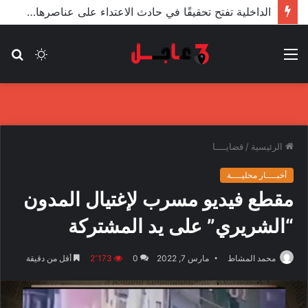
الأعور: اتفاقية ترسيم الحدود مع تركيا على طاولة النواب والاعتماد مرجّح
القائمة
الوضع
بح
المظلم
عن
الرئيسية
/
قضايــــا
أخبــــار محليــــة
مقطع فيديو مسرب لإغتيال المدون
“الشريري” على يد المشتركة
محمد المشاط
مارس 7, 2022
0
2٬173
أقل من دقيقة