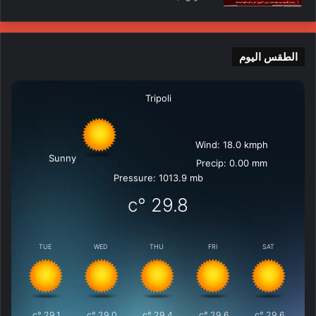
الطقس اليوم
Tripoli
Wind: 18.0 kmph
Sunny
Precip: 0.00 mm
Pressure: 1013.9 mb
°c
29.8
TUE
WED
THU
FRI
SAT
°c
29.1
°c
29.0
°c
29.4
°c
29.6
°c
29.6