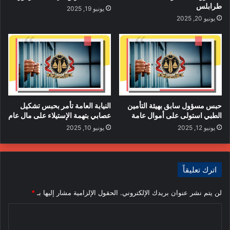
طرابلس
يونيو 19, 2025
يونيو 20, 2025
وقد أشرفت على تدريبها قوة الأفريكيوم الأمريكية لأجل محاربة
داعش، لكن رفعت يدها عنها بعدما تمردت وأصبحت تضم بين
صفوفها عناصر متطرفة.
إقرأ أيضا:
فيديو مسرب لإغتيال المدون “الشريري”
حبس مسؤول سابق بهيئة التأمين
النيابة العامة تأمر بحبس تشكيل
الطبي استولى على أموال عامة
عصابي بتهمة الإستيلاء على مال عام
يونيو 12, 2025
يونيو 10, 2025
مقتل المدون “الطيب الشريري” والتمثيل بجثته
القوة المشتركة
النائب العام
النيابة العامة
اترك تعليقاً
تحقيقات
تصفية
جريمة
قضايا
لن يتم نشر عنوان بريدك الإلكتروني.
الحقول الإلزامية مشار إليها بـ
*
ليبيا
مدون
مصراتة
ا
ل