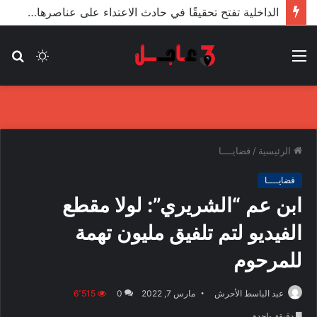
الأعور: اتفاقية ترسيم الحدود مع تركيا على طاولة النواب والاعتماد مرجّح
القائمة
الوضع
بح
المظلم
عن
الرئيسية
/
قضايــــا
قضايــــا
ابن عم “الشريري”: لولا مقطع
الفيديو لتم تلفيق مليون تهمة
للمرحوم
عبد الباسط الأحرش
مارس 7, 2022
0
6٬515
دقيقة واحدة