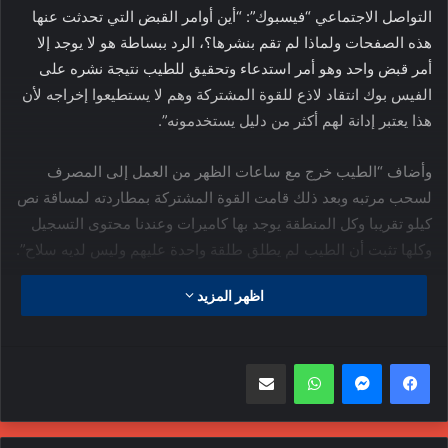
التواصل الاجتماعي “فيسبوك”: “أين أوامر القبض التي تحدثت عنها
هذه الصفحات ولماذا لم تقم بنشرها؟، الرد ببساطة هو لا يوجد إلا
أمر قبض واحد وهو أمر استدعاء وتحقيق للطيب نتيجة نشره على
الفيس بوك انتقاد لاذع للقوة المشتركة وهم لا يستطيعوا إخراجه لأن
هذا يعتبر إدانة لهم أكثر من دليل يستخدمونه”.
وأضاف “الطيب خرج مع ساعات الظهر من العمل إلى المصرف
لسحب مرتبه وبعد ذلك قامت القوة المشتركة بمطاردته لمساقة نص
كيلو تقريبا وكل المنطقة يوجد بها كاميرات وعندنا محتوى التسجيل
وكلها تثبت أن الطيب لم يطلق طلقة واحدة عليهم وليس لديه سلاح”.
اظهر المزيد
وتابع “القوة المشتركة قامت بنقل الطيب لمستشفى الجزيرة
الخاص وليس إلى مستشفى الطوارئ وذلك للتستر على جريمة
القتل، حيث لا يوجد هناك مديرية أمن تحقق في أمره، ولدينا الكثير
واتساب
مشاركة عبر البريد
من الردود ونعلم جيدا أنه لولا مقطع الفيديو لتم تلفيق مليون تهمة
للمرحوم، فالحمد لله لدينا شهود ولدينا مقاطع فيديو تبين كذب يقال
في حقه”.