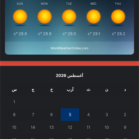
SUN
MON
TUE
WED
THU
°c
28.9
°c
28.9
°c
29.0
°c
29.1
°c
29.2
WorldWeatherOnline.com
أغسطس 2026
د
ن
ث
أرب
خ
ج
س
1
8
7
6
5
4
3
2
15
14
13
12
11
10
9