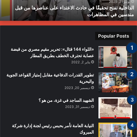
ناصرها
ب
يونيو 21, 2025
الداخلية تفتح تحقيقًا في حادث الاعتداء على عناصرها من قبل
ن
ط
مندسين في المظاهرات
بل
ندسين
ي
لمظاهرات
Popular Posts
«اللواء 144 قتال»: تحرير مقيم مصري من قبضة
عصابة تحترف الخطف بطريق المطار
يناير 2, 2022
تطوير القدرات الدفاعية مقابل إمتياز القواعد الجوية
والبحرية
ديسمبر 20, 2023
الشهيد الساجد في غزة، من هو ؟
ديسمبر 31, 2023
النيابة العامة تأمر بحبس رئيس لجنة إدارة شركة
المبروك