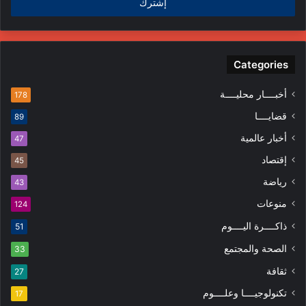
Categories
أخبــــار محليــــة
178
قضايــــا
89
أخبار عالمية
47
إقتصاد
45
رياضة
43
منوعات
124
ذاكــــرة اليــــوم
51
الصحة والمجتمع
33
ثقافة
27
تكنولوجيــــا وعلــــوم
17