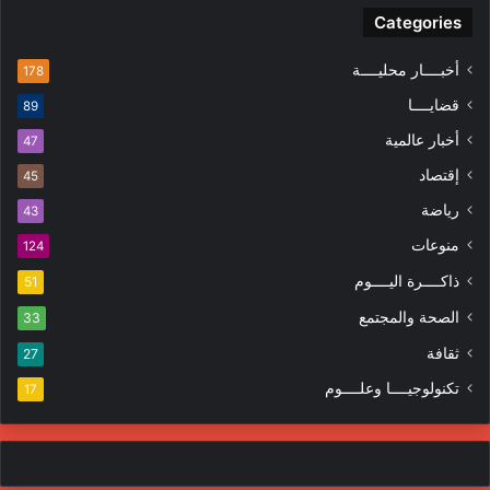
Categories
أخبــــار محليــــة
178
قضايــــا
89
أخبار عالمية
47
إقتصاد
45
رياضة
43
منوعات
124
ذاكــــرة اليــــوم
51
الصحة والمجتمع
33
ثقافة
27
تكنولوجيــــا وعلــــوم
17