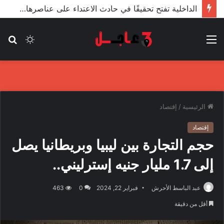
الأعور: اتفاقية ترسيم الحدود مع تركيا على طاولة النواب والاعتماد مرجّح
القائمة
الوضع
بح
المظلم
عن
الرئيسية
/
إقتصاد
إقتصاد
حجم التجارة بين ليبيا وبريطانيا يصل
إلى 1.7 مليار جنيه إسترليني..
عبد الباسط الأحرش
فبراير 22, 2024
0
463
أقل من دقيقة