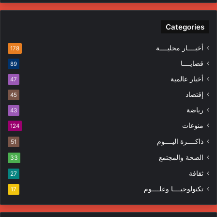
Categories
أخبــــار محليــــة
178
قضايــــا
89
أخبار عالمية
47
إقتصاد
45
رياضة
43
منوعات
124
ذاكــــرة اليــــوم
51
الصحة والمجتمع
33
ثقافة
27
تكنولوجيــــا وعلــــوم
17