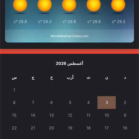
°c
28.8
°c
28.3
°c
28.8
°c
28.9
°c
29.3
WorldWeatherOnline.com
أغسطس 2026
د
ن
ث
أرب
خ
ج
س
1
8
7
6
5
4
3
2
15
14
13
12
11
10
9
22
21
20
19
18
17
16