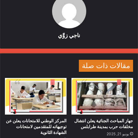
وحرمانهم من أبسط الحقوق.
أخبار غزة
الإحتلال الإسرائيلي
الحرب على غزة
ناجي زوَّي
طوفان الأقصى
غزة
فلسطين
ليبيا
محكمة العدل
مقالات ذات صلة
جهاز المباحث الجنائية يعلن انتشال
المركز الوطني للامتحانات يعلن عن
مخلفات حرب بمدينة طرابلس
توجيهاته للمتقدمين لامتحانات
الشهادة الثانوية
يونيو 21, 2025