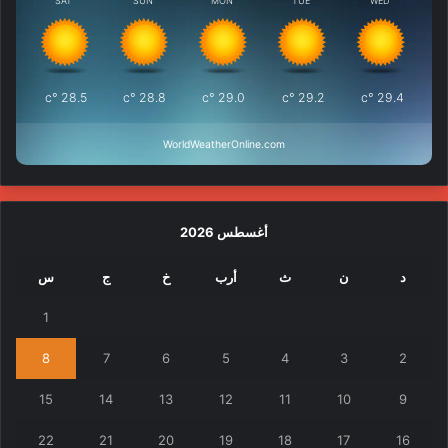
SAT
SUN
MON
TUE
WED
°c
28.5
°c
28.8
°c
29.0
°c
29.2
°c
29.4
WorldWeatherOnline.com
أغسطس 2026
د
ن
ث
أرب
خ
ج
س
1
8
7
6
5
4
3
2
15
14
13
12
11
10
9
22
21
20
19
18
17
16