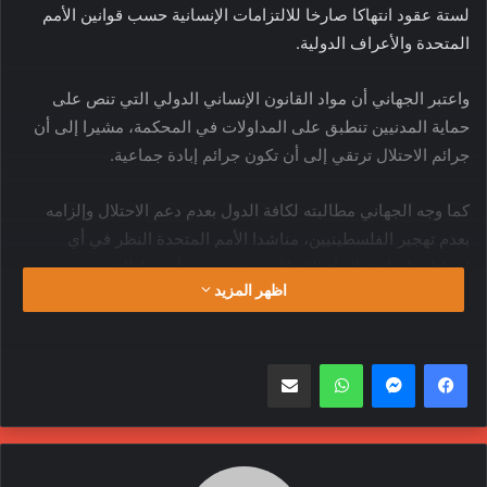
لستة عقود انتهاكا صارخا للالتزامات الإنسانية حسب قوانين الأمم
المتحدة والأعراف الدولية.
واعتبر الجهاني أن مواد القانون الإنساني الدولي التي تنص على
حماية المدنيين تنطبق على المداولات في المحكمة، مشيرا إلى أن
جرائم الاحتلال ترتقي إلى أن تكون جرائم إبادة جماعية.
كما وجه الجهاني مطالبته لكافة الدول بعدم دعم الاحتلال وإلزامه
بعدم تهجير الفلسطينيين، مناشدا الأمم المتحدة النظر في أي
إجراءات إضافية لإنهاء الاحتلال دون تسويف أو مماطلة.
اظهر المزيد
وأضاف الجهاني أن سلطة الاحتلال حرمت الفلسطينيين من حقهم
في تقرير المصير وتحاول القضاء على الحق وصعدت من ممارساتها
واتساب
مشاركة عبر البريد
التي منعت إقامة دولة فلسطينية.
وذكر الجهاني أن الاحتلال الإسرائيلي ماض في إجراءاته الرامية إلى
ضم القدس، ومستمر في نظامه للفصل العنصري ضد العرب