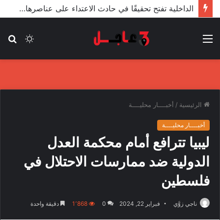
الأعور: اتفاقية ترسيم الحدود مع تركيا على طاولة النواب والاعتماد مرجّح
القائمة
الوضع
بح
المظلم
عن
الرئيسية
/
أخبــــار محليــــة
أخبــــار محليــــة
ليبيا تترافع أمام محكمة العدل
الدولية ضد ممارسات الاحتلال في
فلسطين
ناجي زوَّي
فبراير 22, 2024
0
1٬868
دقيقة واحدة