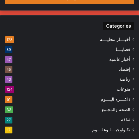
Categories
أخبــــار محليــــة
178
قضايــــا
89
أخبار عالمية
47
إقتصاد
45
رياضة
43
منوعات
124
ذاكــــرة اليــــوم
51
الصحة والمجتمع
33
ثقافة
27
تكنولوجيــــا وعلــــوم
17