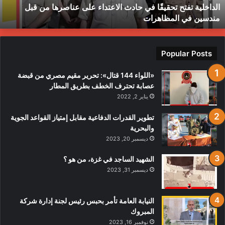
الداخلية تفتح تحقيقًا في حادث الاعتداء على عناصرها من قبل
ن
ط
مندسين في المظاهرات
بل
ندسين
ي
لمظاهرات
Popular Posts
«اللواء 144 قتال»: تحرير مقيم مصري من قبضة
عصابة تحترف الخطف بطريق المطار
يناير 2, 2022
تطوير القدرات الدفاعية مقابل إمتياز القواعد الجوية
والبحرية
ديسمبر 20, 2023
الشهيد الساجد في غزة، من هو ؟
ديسمبر 31, 2023
النيابة العامة تأمر بحبس رئيس لجنة إدارة شركة
المبروك
نوفمبر 16, 2023