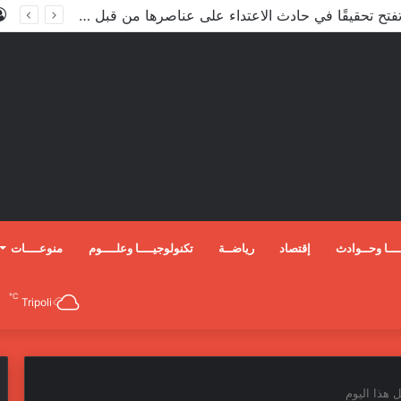
الأعور: اتفاقية ترسيم الحدود مع تركيا على طاولة النواب والاعتماد مرجّح
ـــا وحــوادث
إقتصاد
رياضــة
تكنولوجيــــا وعلــــوم
منوعــــات
℃
Tripoli