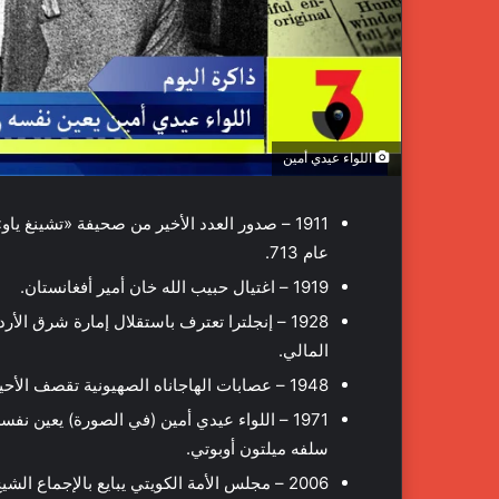
اللواء عيدي أمين
1911 – صدور العدد الأخير من صحيفة «تشينغ 
عام 713.
1919 – اغتيال حبيب الله خان أمير أفغانستان.
1928 – إنجلترا تعترف باستقلال إمارة شرق 
المالي.
1948 – عصابات الهاجاناه الصهيونية تقصف الأحياء العربية في حيفا بقذائف المورتار.
1971 – اللواء عيدي أمين (في الصورة) يعين ن
سلفه ميلتون أوبوتي.
2006 – مجلس الأمة الكويتي يبايع بالإجماع الشيخ نواف الأحمد الصباح وليًا للعهد وذلك بعد تزكية الأمير.