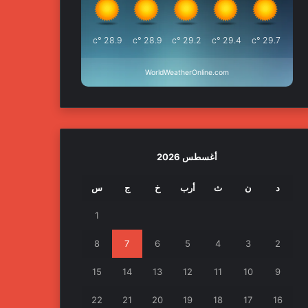
°c
28.9
°c
28.9
°c
29.2
°c
29.4
°c
29.7
WorldWeatherOnline.com
أغسطس 2026
د
ن
ث
أرب
خ
ج
س
1
8
7
6
5
4
3
2
15
14
13
12
11
10
9
22
21
20
19
18
17
16