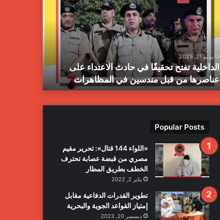
يقًا
الجنائية
يعلن
دث
انتشال
اعتداء
مخلفات
ى
حرب
يونيو 21, 2025
يونيو 21, 2025
اصرها
بمدينة
الداخلية تفتح تحقيقًا في حادث الاعتداء على
جهاز المبا
طرابلس
عناصرها من قبل مندسين في المظاهرات
بمدينة طرا
ل
دسين
مظاهرات
Popular Posts
«اللواء 144 قتال»: تحرير مقيم
مصري من قبضة عصابة تحترف
الخطف بطريق المطار
يناير 2, 2022
تطوير القدرات الدفاعية مقابل
إمتياز القواعد الجوية والبحرية
ديسمبر 20, 2023