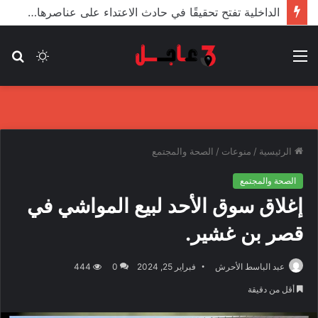
الأعور: اتفاقية ترسيم الحدود مع تركيا على طاولة النواب والاعتماد مرجّح
القائمة
الوضع
بح
المظلم
عن
الرئيسية
/
منوعات
/
الصحة والمجتمع
الصحة والمجتمع
إغلاق سوق الأحد لبيع المواشي في
قصر بن غشير.
عبد الباسط الأحرش
فبراير 25, 2024
0
444
أقل من دقيقة