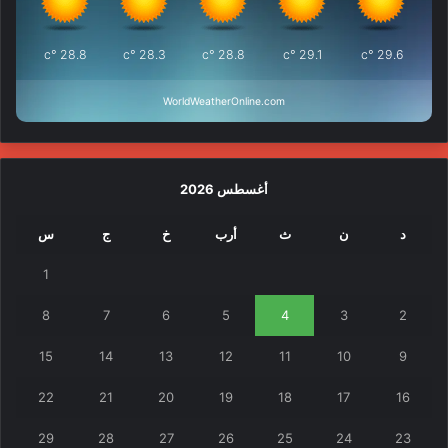
°c
28.8
°c
28.3
°c
28.8
°c
29.1
°c
29.6
WorldWeatherOnline.com
أغسطس 2026
د
ن
ث
أرب
خ
ج
س
1
8
7
6
5
4
3
2
15
14
13
12
11
10
9
22
21
20
19
18
17
16
29
28
27
26
25
24
23