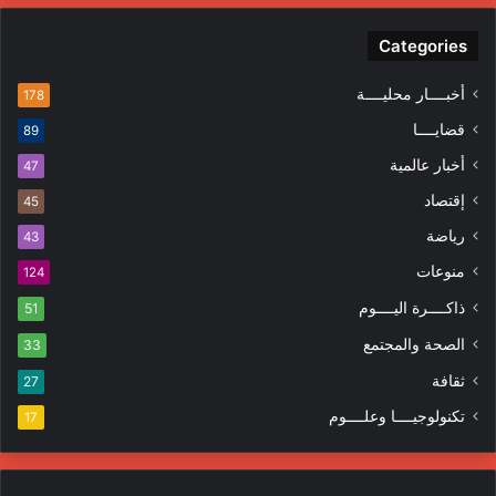
Categories
أخبــــار محليــــة
178
قضايــــا
89
أخبار عالمية
47
إقتصاد
45
رياضة
43
منوعات
124
ذاكــــرة اليــــوم
51
الصحة والمجتمع
33
ثقافة
27
تكنولوجيــــا وعلــــوم
17