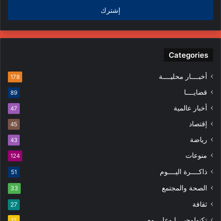
الإلكتروني
Categories
أخبــــار محليــــة
178
قضايــــا
89
أخبار عالمية
47
إقتصاد
45
رياضة
43
منوعات
124
ذاكــــرة اليــــوم
51
الصحة والمجتمع
33
ثقافة
27
تكنولوجيــــا وعلــــوم
17