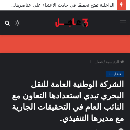
الأعور: اتفاقية ترسيم الحدود مع تركيا على طاولة النواب والاعتماد مرجّح
القائمة
الوضع
بح
المظلم
عن
الرئيسية
/
قضايــــا
قضايــــا
الشركة الوطنية العامة للنقل
البحري تبدي استعدادها التعاون مع
النائب العام في التحقيقات الجارية
مع مديرها التنفيذي.