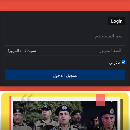
Login
نسيت كلمة المرور؟
تذكرني
تسجيل الدخول
لداخلية
ج
فتح
ا
حقيقًا
ا
ي
ي
ادث
ا
لاعتداء
م