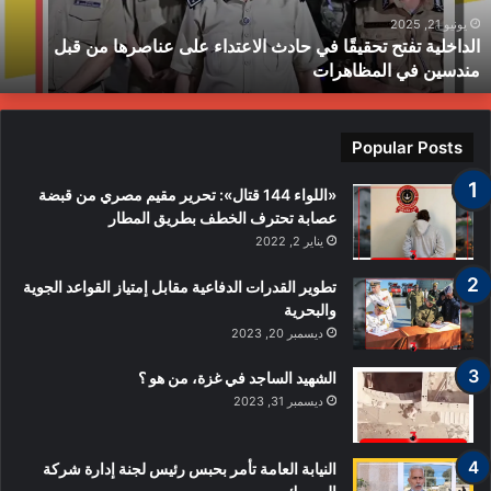
لى
ح
ناصرها
ب
يونيو 21, 2025
الداخلية تفتح تحقيقًا في حادث الاعتداء على عناصرها من قبل
ن
ط
مندسين في المظاهرات
بل
ندسين
ي
لمظاهرات
Popular Posts
«اللواء 144 قتال»: تحرير مقيم مصري من قبضة
عصابة تحترف الخطف بطريق المطار
يناير 2, 2022
تطوير القدرات الدفاعية مقابل إمتياز القواعد الجوية
والبحرية
ديسمبر 20, 2023
الشهيد الساجد في غزة، من هو ؟
ديسمبر 31, 2023
النيابة العامة تأمر بحبس رئيس لجنة إدارة شركة