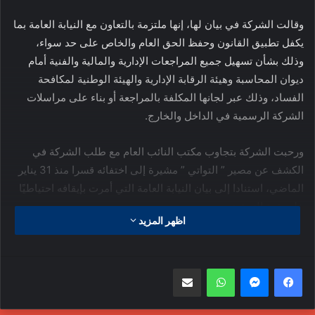
وقالت الشركة في بيان لها، إنها ملتزمة بالتعاون مع النيابة العامة بما
يكفل تطبيق القانون وحفظ الحق العام والخاص على حد سواء،
وذلك بشأن تسهيل جميع المراجعات الإدارية والمالية والفنية أمام
ديوان المحاسبة وهيئة الرقابة الإدارية والهيئة الوطنية لمكافحة
الفساد، وذلك عبر لجانها المكلفة بالمراجعة أو بناء على مراسلات
الشركة الرسمية في الداخل والخارج.
ورحبت الشركة بتجاوب مكتب النائب العام مع طلب الشركة في
الكشف عن مصير ” التواتي ” مشيرة إلى اختفائه قسرا منذ 31 يناير
الماضي، استنادا إلى بيان النيابة العامة التي أمرت بإيقافه احتياطيًا
على ذمة التحقيق.
اظهر المزيد
وقالت الشركة في بيانها إن الإعلان عن مصير ” التواتي ” سيكون له
الأثر الإيجابي على الشركة أمام الأطراف الخارجية وزبائنها لأن هذا
واتساب
مشاركة عبر البريد
سيعزز ثقة الآخرين في الكيان القانوني والإداري للشركة وفي
مؤسسات الدولة القانونية والحكومية، ويضمن حقوقهم ويحفظ