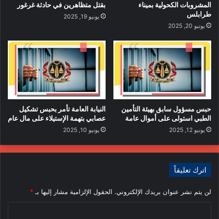
المشروبات الكحولية بميناء
بقتل متظاهرين في حادثة غرغور
طرابلس
يونيو 19, 2025
يونيو 20, 2025
حبس مسؤول سابق بهيئة التأمين
النيابة العامة تأمر بحبس تشكيل
الطبي استولى على أموال عامة
عصابي بتهمة الإستيلاء على مال عام
يونيو 12, 2025
يونيو 10, 2025
اترك تعليقاً
إختطاف
النائب العام
النقل البحري
لن يتم نشر عنوان بريدك الإلكتروني.
الحقول الإلزامية مشار إليها بـ
*
النيابة العامة
تحقيقات
فساد
قضايا
ا
ليبيا