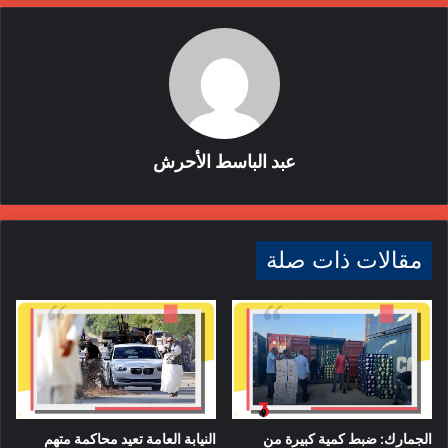
المصلحة العامة.
وجددت الشركة ثقتها في جهود مكونات القضاء الليبي لتحقيق
العدالة وضمان حقوق الجميع، معلنة إدانتها جميع المحاولات
المغرضة التي تحاول تضليل وزعزعة ثقة المواطن الليبي في نزاهة
القضاء الليبي ومؤسسات الدولة الناجحة.
عبد الباسط الأحرش
مقالات ذات صلة
الجمارك: ضبط كمية كبيرة من
النيابة العامة تعيد محاكمة متهم