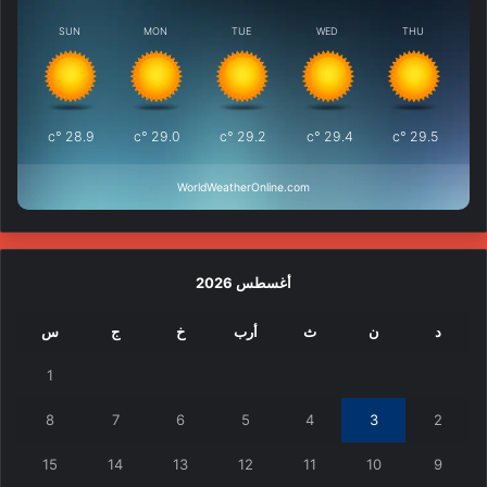
SUN
MON
TUE
WED
THU
°c
28.9
°c
29.0
°c
29.2
°c
29.4
°c
29.5
WorldWeatherOnline.com
أغسطس 2026
د
ن
ث
أرب
خ
ج
س
1
8
7
6
5
4
3
2
15
14
13
12
11
10
9