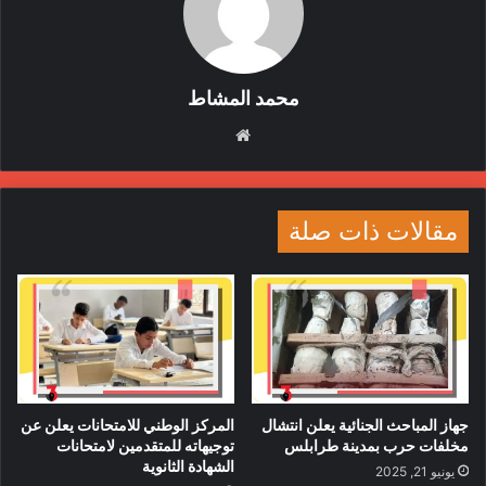
وأشار حميدتي إلى أنه بحث مع الدبيبة “تطورات الأوضاع في
السودان ورؤيتنا لحل الأزمة من جذورها، وإعادة بناء السودان على
أسس جديدة عادلة”، مضيفاً: “تطرقنا في الحديث إلى الجهود التي
بذلت من أجل إنهاء الحرب والوصول إلى سلام في البلاد”.
محمد المشاط
موقع
الويب
البرهان
الخرطوم
السودان
حرب
حميدتي
طرابلس
ليبيا
مقالات ذات صلة
جهاز المباحث الجنائية يعلن انتشال
المركز الوطني للامتحانات يعلن عن
مخلفات حرب بمدينة طرابلس
توجيهاته للمتقدمين لامتحانات
الشهادة الثانوية
يونيو 21, 2025