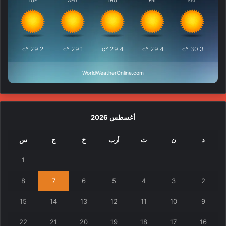
TUE
WED
THU
FRI
SAT
°c
29.2
°c
29.1
°c
29.4
°c
29.4
°c
30.3
WorldWeatherOnline.com
أغسطس 2026
د
ن
ث
أرب
خ
ج
س
1
8
7
6
5
4
3
2
15
14
13
12
11
10
9
22
21
20
19
18
17
16