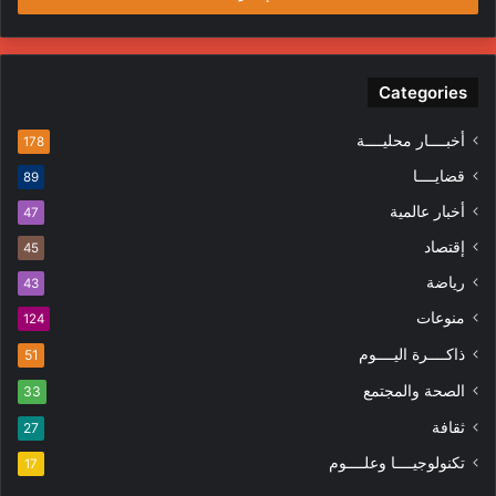
Categories
أخبــــار محليــــة
178
قضايــــا
89
أخبار عالمية
47
إقتصاد
45
رياضة
43
منوعات
124
ذاكــــرة اليــــوم
51
الصحة والمجتمع
33
ثقافة
27
تكنولوجيــــا وعلــــوم
17