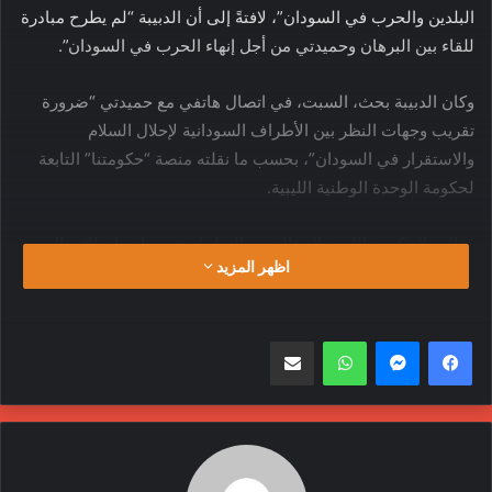
البلدين والحرب في السودان”، لافتةً إلى أن الدبيبة “لم يطرح مبادرة
للقاء بين البرهان وحميدتي من أجل إنهاء الحرب في السودان”.
وكان الدبيبة بحث، السبت، في اتصال هاتفي مع حميدتي “ضرورة
تقريب وجهات النظر بين الأطراف السودانية لإحلال السلام
والاستقرار في السودان”، بحسب ما نقلته منصة “حكومتنا” التابعة
لحكومة الوحدة الوطنية الليبية.
وقالت الحكومة الليبية المقالة من البرلمان في بيان، إن الاتصال
اظهر المزيد
بحث “مبادرة الدبيبة لإحلال السلام ووقف إطلاق النار في السودان”،
مشيرةً إلى أن “الدبيبة قدم دعوة لحميدتي لزيارة ليبيا”.
واتساب
مشاركة عبر البريد
من جهته، قال قائد قوات الدعم السريع على منصة “إكس”، السبت،
إنه سيلبي دعوة الدبيبة لزيارة ليبيا في “القريب العاجل”، ووجه
الشكر له على “مبادرته وجهوده في دعم الاستقرار والسلام في
السودان والذي ينعكس على أمن واستقرار المنطقة”.