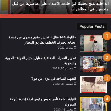
الداخلية تفتح تحقيقًا في حادث الاعتداء على عناصرها من قبل
ن
ط
مندسين في المظاهرات
بل
ندسين
ي
لمظاهرات
Popular Posts
«اللواء 144 قتال»: تحرير مقيم مصري من قبضة
عصابة تحترف الخطف بطريق المطار
يناير 2, 2022
تطوير القدرات الدفاعية مقابل إمتياز القواعد الجوية
والبحرية
ديسمبر 20, 2023
الشهيد الساجد في غزة، من هو ؟
ديسمبر 31, 2023
النيابة العامة تأمر بحبس رئيس لجنة إدارة شركة
المبروك
نوفمبر 16, 2023