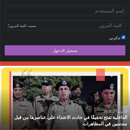
نسيت كلمة المرور؟
تذكرني
تسجيل الدخول
لداخلية
ج
فتح
ا
حقيقًا
ا
ي
ي
ادث
ا
لاعتداء
م
لى
ح
ناصرها
ب
يونيو 21, 2025
الداخلية تفتح تحقيقًا في حادث الاعتداء على عناصرها من قبل
ن
ط
مندسين في المظاهرات
بل
ندسين