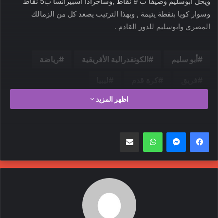
ويحل ابوسليم وصيفاً ب 9 نقاط ,وساجرادا اسبيرانسا ب5 نقاط
وسوار كويا بنقطة يتيمة , وبهذا الترتيب يصعد كل من الزمالك
المصري وابوسليم للدور القادم .
أبو سليم
الكونفدرالية الأفريقية
رياضة
فريق
كرة قدم
ليبيا
اظهر المزيد
واتساب
مشاركة عبر البريد