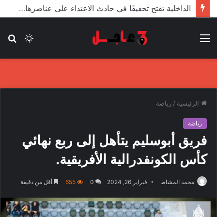
الأعور: اتفاقية ترسيم الحدود مع تركيا على طاولة النواب والاعتماد مرجّح
القائمة
الوضع
بح
المظلم
عن
الرئيسية
/
رياضة
رياضة
فريق أبوسليم يتأهل إلى ربع نهائي
كأس الكونفدرالية الأفريقية.
محمد المشاط
فبراير 26, 2024
0
655
أقل من دقيقة