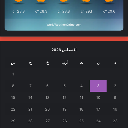
°c
28.8
°c
28.3
°c
28.8
°c
29.1
°c
29.6
WorldWeatherOnline.com
أغسطس 2026
د
ن
ث
أرب
خ
ج
س
1
8
7
6
5
4
3
2
15
14
13
12
11
10
9
22
21
20
19
18
17
16
29
28
27
26
25
24
23