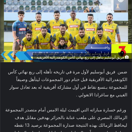
فريق أبوسليم يتأهل إلى ربع نهائي كأس الكونفدرالية الأفريقية.
ضمن فريق أبوسليم لأول مرة في تاريخه تأهله إلى ربع نهائي كأس
الكونفدرالية الأفريقية قبل ختام دور المجموعات ليتأهل وصيفاً
للمجموعة بـتسع نقاط في أول مشاركة أفريقية له بعد تعادل سوار
الغيني مع ساغرادا الانغولي .
ورغم خسارة مباراته التي اقيمت ليلة الامس أمام متصدر المجموعة
الزمالك المصري على ملعب عنابة بالجزائر بهدفين مقابل هدف
ليحافظ الزمالك بهذه النتيجة صدارة المجموعة برصيد 13 نقطه