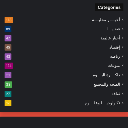
Categories
أخبــــار محليــــة
178
قضايــــا
89
أخبار عالمية
47
إقتصاد
45
رياضة
43
منوعات
124
ذاكــــرة اليــــوم
51
الصحة والمجتمع
33
ثقافة
27
تكنولوجيــــا وعلــــوم
17