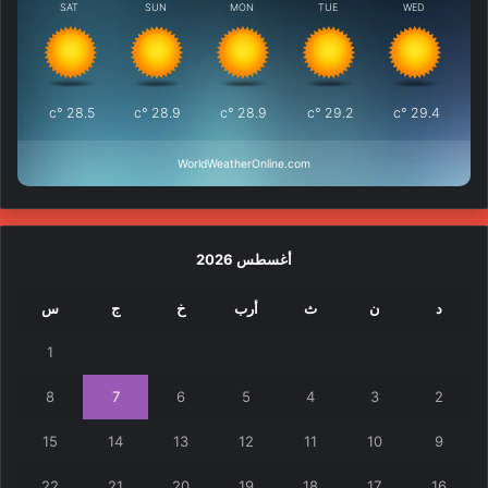
SAT
SUN
MON
TUE
WED
°c
28.5
°c
28.9
°c
28.9
°c
29.2
°c
29.4
WorldWeatherOnline.com
أغسطس 2026
د
ن
ث
أرب
خ
ج
س
1
8
7
6
5
4
3
2
15
14
13
12
11
10
9
22
21
20
19
18
17
16