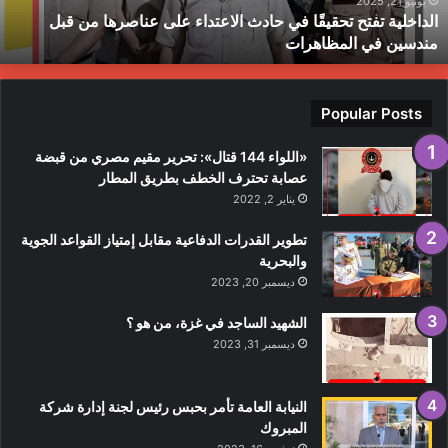
يونيو 21, 2025
الداخلية تفتح تحقيقًا في حادث الاعتداء على عناصرها من قبل
ن
ط
مندسين في المظاهرات
بل
ندسين
ي
لمظاهرات
Popular Posts
«اللواء 144 قتال»: تحرير مقيم مصري من قبضة
عصابة تحترف الخطف بطريق المطار
يناير 2, 2022
تطوير القدرات الدفاعية مقابل إمتياز القواعد الجوية
والبحرية
ديسمبر 20, 2023
الشهيد الساجد في غزة، من هو ؟
ديسمبر 31, 2023
النيابة العامة تأمر بحبس رئيس لجنة إدارة شركة
المبروك