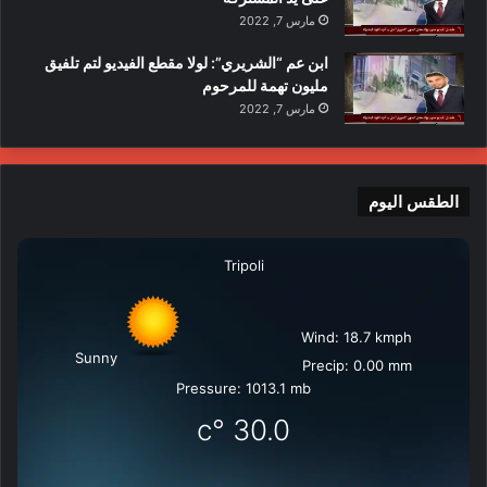
مارس 7, 2022
وقتل 30035 شخصاً، وأصيب 70457 آخرون، في الحرب التي تشنها
ابن عم “الشريري”: لولا مقطع الفيديو لتم تلفيق
إسرائيل منذ السابع من أكتوبر/ تشرين الأول الماضي، على قطاع
مليون تهمة للمرحوم
غزة.
مارس 7, 2022
أمريكا
إبادة جماعية
الأراضي المحتلة
الطقس اليوم
الإحتلال الإسرائيلي
الكيان الصهيوني
شارع الرشيد
غزة
فلسطين
مجزرة
Tripoli
Wind: 18.7 kmph
Sunny
Precip: 0.00 mm
Pressure: 1013.1 mb
°c
30.0