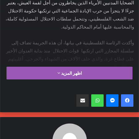
الضحايا المدنيين الأبرياء الذين يخاطرون من أجل لقمة العيش، يعتبر
جزءًا لا يتجزأ من حرب الإبادة الجماعية التي ترتكبها حكومة الاحتلال
ضد الشعب الفلسطيني، وتتحمل سلطات الاحتلال المسئولية كاملة،
والمحاسبة عليها أمام المحاكم الدولية.
وأكدت الرئاسة الفلسطينية في بيانها، أن هذه الجريمة تضاف إلى
سلسلة المجازر التي ارتكبها قوات الاحتلال منذ بداية العدوان الأخير
على قطاع غزة، والذي خلف الآلاف من الشهداء والجرحى، أغلبيتهم
من الأطفال والنساء.
اظهر المزيد
يذكر أنه في وقت مبكر من صباح الخميس، لم يكن آلاف
الفلسطينيين الجياع الذين توجهوا إلى نقطة توزيع المساعدات في
واتساب
مشاركة عبر البريد
مدينة غزة يعرفون أنهم سيلقون مصيراً مشؤوماً، جراء النيران
الإسرائيلية والدهس والتدافع ليسقط المئات منهم بين قتيل وجريح.
وقال شاب مصاب كان ممددًا في أحد ممرات مستشفى كمال عدوان
المكتظ بالجرحى: «كنا عند شارع الرشيد، فجأة دخلت الدبابات مع
شاحنات المساعدات». وأضاف: «حصلت فوضى، وكان هناك حشد