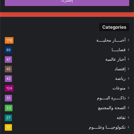
Categories
أخبــــار محليــــة
178
قضايــــا
89
أخبار عالمية
47
إقتصاد
45
رياضة
43
منوعات
124
ذاكــــرة اليــــوم
51
الصحة والمجتمع
33
ثقافة
27
تكنولوجيــــا وعلــــوم
17