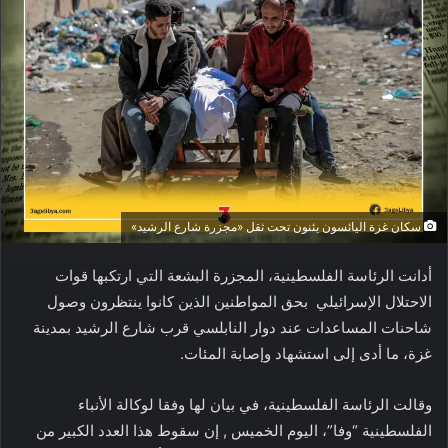
سكان غزة اليائسون يئنون تحت ثقل «مجزرة شارع الرشيد»
أدانت الرئاسة الفلسطينية، المجزرة البشعة التي ارتكبها قوات
الاحتلال الإسرائيلي بحق المواطنين الذين كانوا ينتظرون وصول
شاحنات المساعدات عند دوار النابلسي قرب شارع الرشيد بمدينة
غزة، ما أدى إلى استشهاد وإصابة المئات.
وقالت الرئاسة الفلسطينية، في بيان لها وفقا لوكالة الأنباء
الفلسطينية “وفا”، اليوم الخميس , إن سقوط هذا العدد الكبير من