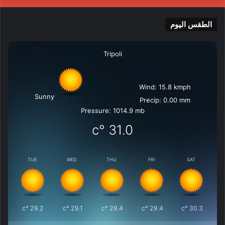
الطقس اليوم
Tripoli
Wind: 15.8 kmph
Sunny
Precip: 0.00 mm
Pressure: 1014.9 mb
°c
31.0
TUE
WED
THU
FRI
SAT
°c
29.2
°c
29.1
°c
29.4
°c
29.4
°c
30.3