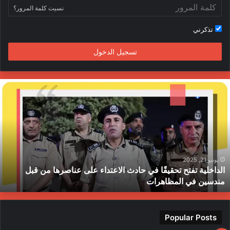
نسيت كلمة المرور؟
تذكرني
تسجيل الدخول
لداخلية
ج
فتح
ا
حقيقًا
ا
ي
ي
ادث
ا
لاعتداء
م
لى
ح
ناصرها
ب
يونيو 21, 2025
الداخلية تفتح تحقيقًا في حادث الاعتداء على عناصرها من قبل
ن
ط
مندسين في المظاهرات
بل
ندسين
ي
لمظاهرات
Popular Posts