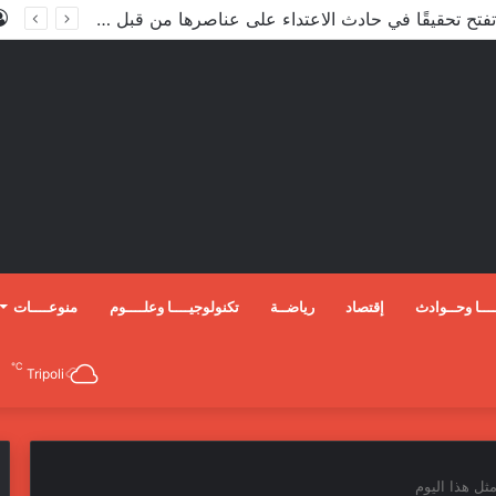
الداخلية تفتح تحقيقًا في حادث الاعتداء على عناصرها من قبل مندسين في المظاهرات
ـــا وحــوادث
إقتصاد
رياضــة
تكنولوجيــــا وعلــــوم
منوعــــات
℃
Tripoli