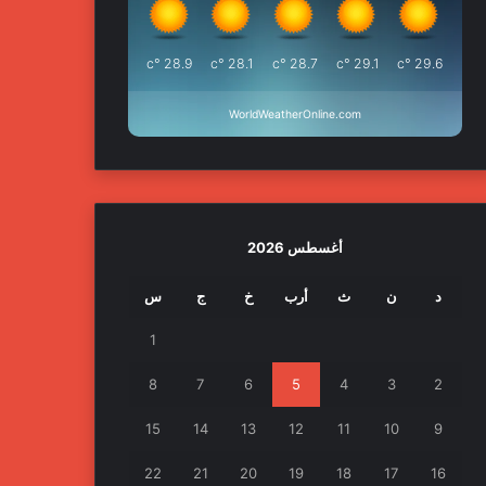
°c
28.9
°c
28.1
°c
28.7
°c
29.1
°c
29.6
WorldWeatherOnline.com
أغسطس 2026
د
ن
ث
أرب
خ
ج
س
1
8
7
6
5
4
3
2
15
14
13
12
11
10
9
22
21
20
19
18
17
16