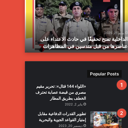
ا
ز
ا
ل
م
يونيو 21, 2025
يونيو 21, 2025
ب
الداخلية تفتح تحقيقًا في حادث الاعتداء على
جهاز المبا
ا
عناصرها من قبل مندسين في المظاهرات
بمدينة طرا
ح
ث
ا
ل
ج
Popular Posts
ن
ا
«اللواء 144 قتال»: تحرير مقيم
ئ
مصري من قبضة عصابة تحترف
ي
الخطف بطريق المطار
ة
يناير 2, 2022
ي
ع
تطوير القدرات الدفاعية مقابل
ل
إمتياز القواعد الجوية والبحرية
ن
ديسمبر 20, 2023