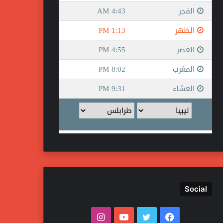
Social
ف
ت
ي
ا