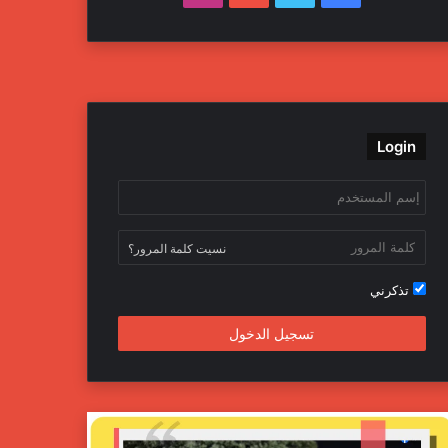
ي
و
و
ن
س
ي
ت
س
ب
ت
ي
ت
Login
و
ر
و
ق
ك
ب
ر
ا
نسيت كلمة المرور؟
م
تذكرني
تسجيل الدخول
ج
ه