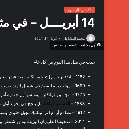
ذاكــــرة اليــــوم
14 أبريــــل – في مثل هذا اليوم
محمد المشاط
أبريل 14, 2024
أول مكالمة تليفونية بين مدينتين
حدث في مثل هذا اليوم من كل عام
1182 – افتتاح جامع إشبيلية الكبير، بعد عشر سنوات من البناء.
1699 – مولد ديانة السيخ في شمال الهند حسب التقويم الناناكشاهي.
1775 – بنجامين فرانكلين يؤسس أول جمعية أمريكية لمكافحة الرق.
1883 –
ألكسندر غراهام
بل ينجح في إجراء أول مك
1912 – تصادم آر إم إس تيتانيك بجبل جليدي يتسبب في غرقها، وموت نحو 1500 شخص كانوا على متنها.
2014 – صحيفتا الغارديان البريطانية وواشنطن
المسربة من قبل إدوارد سنودن.