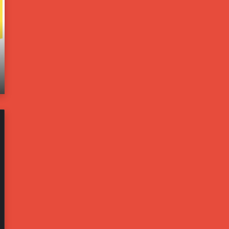
ؤ
د
و
ا
ل
خ
و
ل
ن
ي
يونيو 21, 2025
ب
ة
اته
مسؤولون بالبيت الأبيض: ترامب يخشى من تحول
ا
ت
إيران لليبيا جديدة
ل
ف
ب
ت
ي
ح
ت
ت
ا
ح
ل
ق
أ
ي
ب
قً
ي
ا
ض
ف
:
ي
ت
ح
ر
ا
ا
د