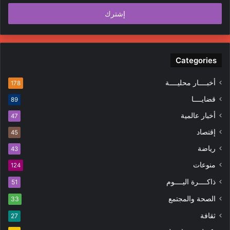
الإلكتروني
Categories
أخبــــار محليــــة
178
قضايــــا
89
أخبار عالمية
47
إقتصاد
45
رياضة
43
منوعات
124
ذاكــــرة اليــــوم
51
الصحة والمجتمع
33
ثقافة
27