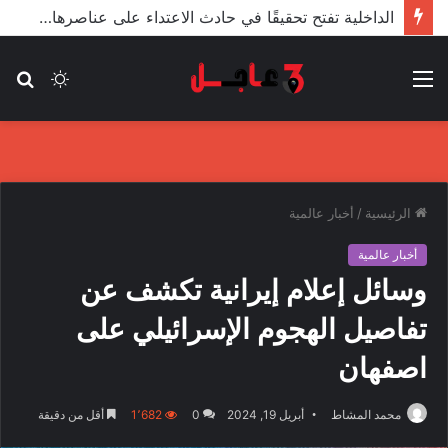
الأعور: اتفاقية ترسيم الحدود مع تركيا على طاولة النواب والاعتماد مرجّح
القائمة
الوضع
بح
المظلم
عن
الرئيسية
/
أخبار عالمية
أخبار عالمية
وسائل إعلام إيرانية تكشف عن
تفاصيل الهجوم الإسرائيلي على
اصفهان
محمد المشاط
أبريل 19, 2024
0
1٬682
أقل من دقيقة