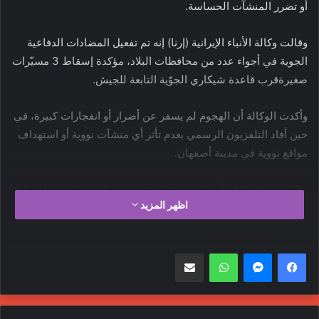
أو تضرر المنشآت الحساسة.
وقالت وكالة الأنباء الإيرانية (إرنا) إنه تم تفعيل المضادات الدفاعية
الجوية في أجواء عدد من محافظات البلاد، مؤكدة إسقاط 3 مسيّرات
صغيرةقرب قاعدة شيكاري الجوّية التابعة للجيش.
وأكدت الوكالة أن الهجوم لم يسفر عن أضرار أو انفجارات كبيرة، في
حين أفاد التلفزيون الرسمي بعدم تأثر أي منشآت نووية أو استهداف
مواقع نووية في مدينة أصفهان.
وكانت سائل إعلام أميركية قد نقلت عن مسؤولين قولهم إن إسرائيل
اظهر المزيد
نفذت ضربات انتقامية ردًّا على الهجوم الإيراني الذي استهدفها
السبت الماضي.
واتساب
مشاركة عبر البريد
أمريكا
إسرائيل
إيران
الإحتلال الإسرائيلي
غزة
نووي