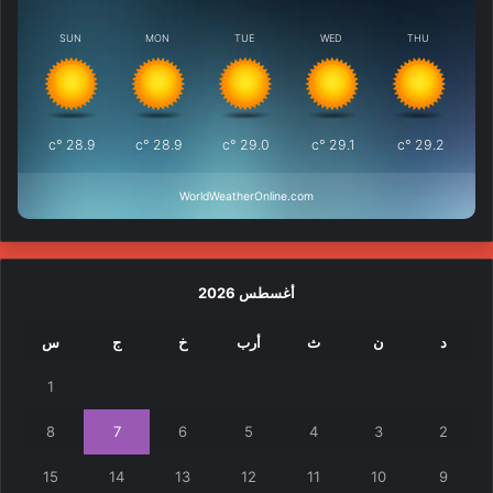
SUN
MON
TUE
WED
THU
°c
28.9
°c
28.9
°c
29.0
°c
29.1
°c
29.2
WorldWeatherOnline.com
أغسطس 2026
د
ن
ث
أرب
خ
ج
س
1
8
7
6
5
4
3
2
15
14
13
12
11
10
9