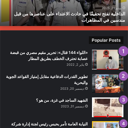
لى
ح
ناصرها
ب
يونيو 21, 2025
الداخلية تفتح تحقيقًا في حادث الاعتداء على عناصرها من قبل
ن
ط
مندسين في المظاهرات
بل
ندسين
ي
لمظاهرات
Popular Posts
«اللواء 144 قتال»: تحرير مقيم مصري من قبضة
عصابة تحترف الخطف بطريق المطار
يناير 2, 2022
تطوير القدرات الدفاعية مقابل إمتياز القواعد الجوية
والبحرية
ديسمبر 20, 2023
الشهيد الساجد في غزة، من هو ؟
ديسمبر 31, 2023
النيابة العامة تأمر بحبس رئيس لجنة إدارة شركة