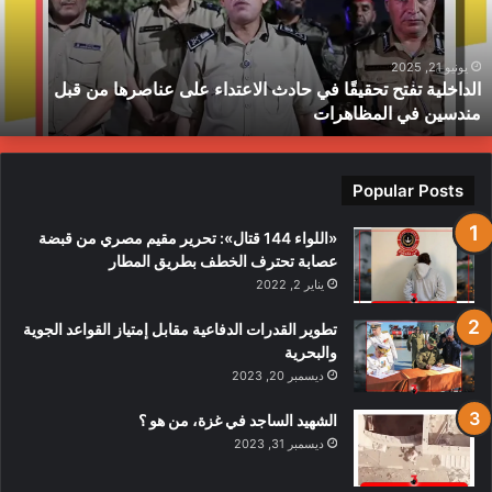
لاعتداء
م
لى
ح
ناصرها
ب
يونيو 21, 2025
الداخلية تفتح تحقيقًا في حادث الاعتداء على عناصرها من قبل
ن
ط
مندسين في المظاهرات
بل
ندسين
ي
لمظاهرات
Popular Posts
«اللواء 144 قتال»: تحرير مقيم مصري من قبضة
عصابة تحترف الخطف بطريق المطار
يناير 2, 2022
تطوير القدرات الدفاعية مقابل إمتياز القواعد الجوية
والبحرية
ديسمبر 20, 2023
الشهيد الساجد في غزة، من هو ؟
ديسمبر 31, 2023