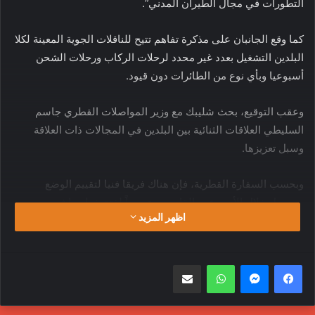
التطورات في مجال الطيران المدني”.
كما وقع الجانبان على مذكرة تفاهم تتيح للناقلات الجوية المعينة لكلا
البلدين التشغيل بعدد غير محدد لرحلات الركاب ورحلات الشحن
أسبوعيا وبأي نوع من الطائرات دون قيود.
وعقب التوقيع، بحث شليبك مع وزير المواصلات القطري جاسم
السليطي العلاقات الثنائية بين البلدين في المجالات ذات العلاقة
وسبل تعزيزها.
وبحسب السفارة القطرية، فإن هناك فريقا فنيا لتقييم الوضع
سيوصل خلال الأسبوعين القادمين، تمهيداً لفتح خط مباشر بين
اظهر المزيد
الجانبين
واتساب
مشاركة عبر البريد
إتفاقية
الخدمات الجوية
الملاحة الجوية
قطر
ليبيا