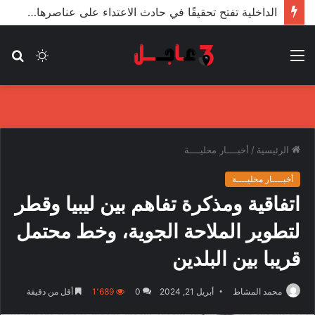
الأعور: اتفاقية ترسيم الحدود مع تركيا على طاولة النواب والاعتماد مرجّح
القائمة
الوضع
بح
المظلم
عن
الرئيسية
/
أخبــــار محليــــة
أخبــــار محليــــة
اتفاقية ومذكرة تفاهم بين ليبيا وقطر
لتطوير الملاحة الجوية، وخط محتمل
قريبا بين البلدين
محمد المشاط
أبريل 21, 2024
0
1٬689
أقل من دقيقة