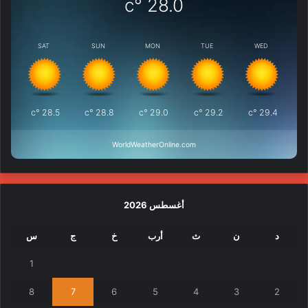
°c
28.0
SAT
SUN
MON
TUE
WED
°c
28.5
°c
28.8
°c
29.0
°c
29.2
°c
29.4
WorldWeatherOnline.com
أغسطس 2026
د
ن
ث
أرب
خ
ج
س
1
8
7
6
5
4
3
2