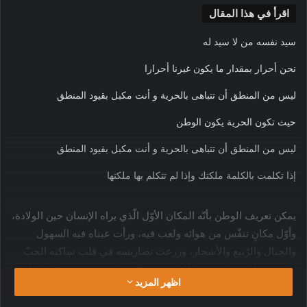
اقرأ في هذا المقال
سيد نفسه من لا سيد له
نحن أحرار بمقدار ما يكون غيرنا أحرارا
ليس من المنطق أن تتباهى بالحرية و أنت مكبل بقيود المنطق
حيث تكون الحرية يكون الوطن
ليس من المنطق أن تتباهى بالحرية و أنت مكبل بقيود المنطق
إذا تكلمت بالكلمة ملكتك وإذا لم تتكلم بها ملكتها
يمكن تعريف الوطن بأنّه المكان الأوّل الّذي يراه الإنسان حين الولادة،
وأوّل مكانٍ تنفّس من هوائه ولعب فيه، ورأت عيناه فيه السهول
والجبال والرّبيع والأشجار، وزرعت تضاريسه في قلب ساكنه الحبّ
والحنين والاشتياق؛ فهو كالأمّ الرؤوم الّتي لا تستغني عن أطفالها
اظهر المزيد
وتحتويهم.