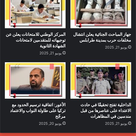
ي
ب
جهاز المباحث الجنائية يعلن انتشال
المركز الوطني للامتحانات يعلن عن
مخلفات حرب بمدينة طرابلس
توجيهاته للمتقدمين لامتحانات
الشهادة الثانوية
يونيو 21, 2025
يونيو 21, 2025
على الإنسان استشعار المتعة في
الداخلية تفتح تحقيقًا في حادث
الأعور: اتفاقية ترسيم الحدود مع
الاعتداء على عناصرها من قبل
تركيا على طاولة النواب والاعتماد
السعادة، وذلك يتمّ عن طريق
مندسين في المظاهرات
مرجّح
تسجيل آثار عدم السعادة في ورقة،
يونيو 21, 2025
يونيو 20, 2025