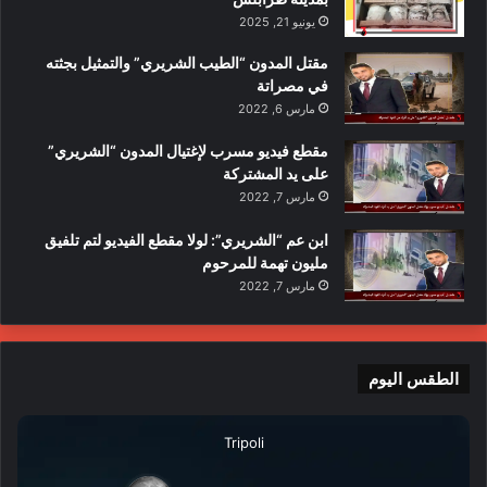
يونيو 21, 2025
مقتل المدون “الطيب الشريري” والتمثيل بجثته
في مصراتة
مارس 6, 2022
مقطع فيديو مسرب لإغتيال المدون “الشريري”
على يد المشتركة
مارس 7, 2022
ابن عم “الشريري”: لولا مقطع الفيديو لتم تلفيق
مليون تهمة للمرحوم
مارس 7, 2022
الطقس اليوم
Success is largely a matter of holding on after others have let go.
إنّنا نبحث عن السّعادة غالباً وهي قريـبة منّا،
Tripoli
كما نبحث في كثير من الأحيان عن النظّارة