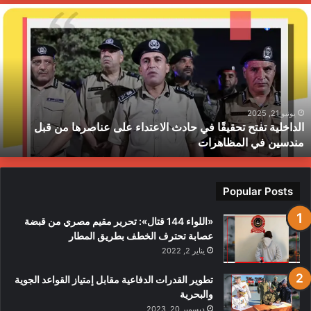
ا
ل
د
ا
خ
ل
ي
ة
يونيو 21, 2025
الداخلية تفتح تحقيقًا في حادث الاعتداء على عناصرها من قبل
ت
مندسين في المظاهرات
ف
ت
ح
ت
Popular Posts
ح
ق
«اللواء 144 قتال»: تحرير مقيم مصري من قبضة
ي
عصابة تحترف الخطف بطريق المطار
قً
يناير 2, 2022
ا
ف
تطوير القدرات الدفاعية مقابل إمتياز القواعد الجوية
تُقسمُ الهويّة إلى مجموعةٍ من الأنواع، ويُساهمُ كلُّ نوعٍ منها في
ي
والبحرية
ح
الإشارةِ إلى مُصطلحٍ، أو فكرةٍ مُعيّنة حول شيءٍ ما، ومن أهمّ أنواع
ديسمبر 20, 2023