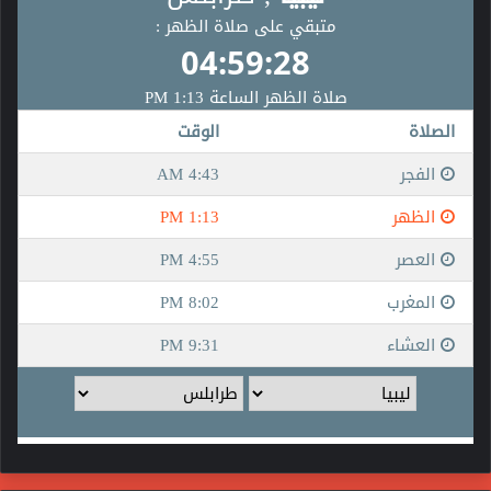
السّمات الخاصّة بشخصيّات الأفراد
حرصتْ شعوبُ العالم منذُ بداية البشريّة حتّى هذا اليوم إلى
المُحافظةِ على تميُّزها وتفرُّدها اجتماعيّاً، وقوميّاً، وثقافيّاً، لذلك
اهتمتْ بأن يكون لها هويّةٌ تُساعدُ في الإعلاءِ من شأن الأفراد في
المُجتمعات، وساهم وجود الهويّة في زيادةِ الوعي بالذّات الثقافيّة
والاجتماعيّة، ممّا ساهمَ في تميُّزِ الشّعوب عن بعضهم بعضاً، فالهويّة
جزءٌ لا يتجزّأ من نشأة الأفراد منذُ ولادتهم حتّى رحيلهم عن الحياة.
ساهم وجود فكرة الهويّة في التّعبيرِ عن مجموعةٍ من السّمات