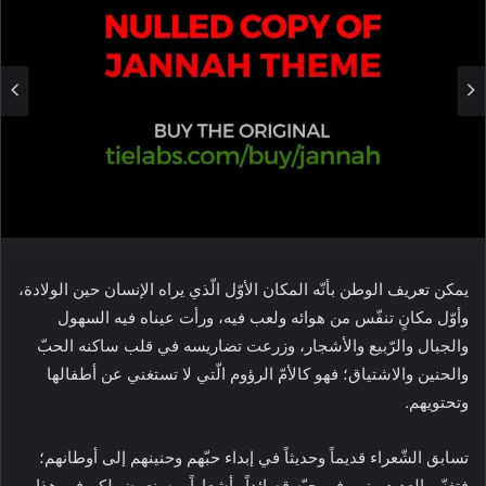
يمكن تعريف الوطن بأنّه المكان الأوّل الّذي يراه الإنسان حين الولادة،
وأوّل مكانٍ تنفّس من هوائه ولعب فيه، ورأت عيناه فيه السهول
والجبال والرّبيع والأشجار، وزرعت تضاريسه في قلب ساكنه الحبّ
والحنين والاشتياق؛ فهو كالأمّ الرؤوم الّتي لا تستغني عن أطفالها
وتحتويهم.
تسابق الشّعراء قديماً وحديثاً في إبداء حبّهم وحنينهم إلى أوطانهم؛
فتغنّى العديد منهم في حبّه قصائداً وأشعاراً، وسنعرض لكم في هذا