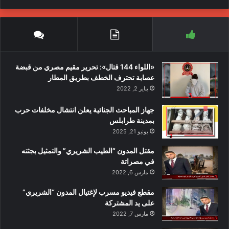
«اللواء 144 قتال»: تحرير مقيم مصري من قبضة
عصابة تحترف الخطف بطريق المطار
يناير 2, 2022
جهاز المباحث الجنائية يعلن انتشال مخلفات حرب
بمدينة طرابلس
يونيو 21, 2025
مقتل المدون “الطيب الشريري” والتمثيل بجثته
Success is largely a matter of holding on after others have let go.
في مصراتة
مارس 6, 2022
إنّنا نبحث عن السّعادة غالباً وهي قريـبة منّا،
كما نبحث في كثير من الأحيان عن النظّارة
مقطع فيديو مسرب لإغتيال المدون “الشريري”
على يد المشتركة
وهي فوق عيوننا. (تولستوي)
مارس 7, 2022