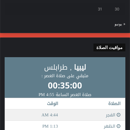
31
30
« يونيو
مواقيت الصلاة
السّمات الخاصّة بشخصيّات الأفراد
حرصتْ شعوبُ العالم منذُ بداية البشريّة حتّى هذا اليوم إلى
المُحافظةِ على تميُّزها وتفرُّدها اجتماعيّاً، وقوميّاً، وثقافيّاً، لذلك
اهتمتْ بأن يكون لها هويّةٌ تُساعدُ في الإعلاءِ من شأن الأفراد في
المُجتمعات، وساهم وجود الهويّة في زيادةِ الوعي بالذّات الثقافيّة
والاجتماعيّة، ممّا ساهمَ في تميُّزِ الشّعوب عن بعضهم بعضاً، فالهويّة
جزءٌ لا يتجزّأ من نشأة الأفراد منذُ ولادتهم حتّى رحيلهم عن الحياة.
ساهم وجود فكرة الهويّة في التّعبيرِ عن مجموعةٍ من السّمات
الخاصّة بشخصيّات الأفراد؛ لأنّ الهويّة تُضيفُ للفرد الخصوصيّة