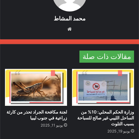
محمد المشاط
م
و
ق
ع
مقالات ذات صلة
ا
ل
و
ي
على الإنسان استشعار المتعة في
ب
السعادة، وذلك يتمّ عن طريق
تسجيل آثار عدم السعادة في ورقة،
وزارة الحكم المحلي: 10% من
لجنة مكافحة الجراد تحذر من كارثة
الساحل الليبي غير صالح للسباحة
زراعية في جنوب ليبيا
وآثار السعادة في أخرى، والمقارنة
بسبب التلوث
يونيو 11, 2025
يونيو 19, 2025
بين الورقتين، فهذا يقوّي الرّغبة في