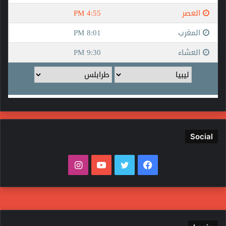
والذاتيّة، كما إنّها تعتبرُ الصّورة التي تعكسُ ثقافته، ولغته، وعقيدته،
وحضارته، وتاريخه، وأيضاً تُساهمُ في بناءِ جسورٍ من التّواصل بين كافة
الأفراد سواءً داخل مجتمعاتهم، أو مع المُجتمعات المُختلفة عنهم
اختلافاً جُزئيّاً مُعتمداً على اختلافِ اللغة، أو الثّقافة، أو الفكر، أو اختلافاً
كُليّاً في كافّةِ المجالات دون استثناء.
تُعرفُ الهويّة في اللّغة بأنّها مُصطلحٌ مُشتقٌّ من الضّمير هو؛ ومعناها
صفات الإنسان وحقيقته، وأيضاً تُستخدمُ للإشارةِ إلى المَعالم
والخصائص التي تتميّزُ بها الشخصيّة الفرديّة،[١] أمّا اصطلاحاً فتُعرفُ
الهويّةُ بأنّها مجموعةٌ من المُميّزات التي يمتلّكها الأفراد، وتُساهمُ في
جعلهم يُحقّقون صفة التفرّد عن غيرهم، وقد تكون هذه المُميّزات
مُشتركة بين جماعةٍ من النّاس سواءً ضمن المجتمع، أو الدّولة. ومن
Social
التّعريفات الأُخرى لمصطلحِ الهويّة أنّها كلُ شيءٍ مُشترك بين أفراد
مَجموعةٍ مُحدّدة، أو شريحة اجتماعيّة تُساهمُ في بناءِ مُحيطٍ عامٍ
ف
ت
ي
ا
لدولةٍ ما، ويتمُّ التّعاملُ مع أولئك الأفراد وفقاً للهويّة الخاصّة بهم.[٢]
ي
و
و
ن
س
ي
ت
س
ب
ت
ي
ت