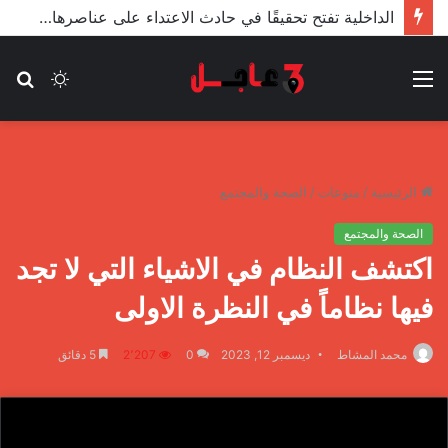
الأعور: اتفاقية ترسيم الحدود مع تركيا على طاولة النواب والاعتماد مرجّح
القائمة
الوضع
بح
المظلم
عن
الرئيسية
/
منوعات
/
الصحة والمجتمع
الصحة والمجتمع
اكتشف النظام في الاشياء التي لا تجد
فيها نظاماً في النظرة الاولى
محمد المشاط
ديسمبر 12, 2023
0
2٬207
5 دقائق