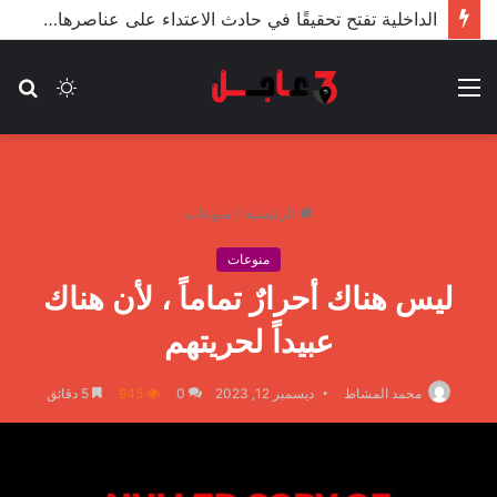
الأعور: اتفاقية ترسيم الحدود مع تركيا على طاولة النواب والاعتماد مرجّح
القائمة
الوضع
بح
المظلم
عن
الرئيسية
/
منوعات
منوعات
ليس هناك أحرارٌ تماماً ، لأن هناك
عبيداً لحريتهم
محمد المشاط
ديسمبر 12, 2023
0
945
5 دقائق
م
ا