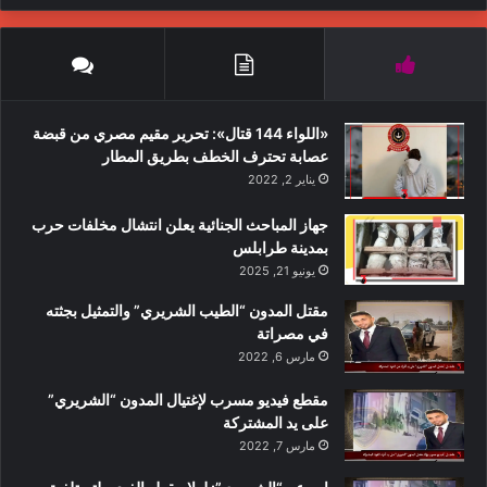
«اللواء 144 قتال»: تحرير مقيم مصري من قبضة
عصابة تحترف الخطف بطريق المطار
يناير 2, 2022
جهاز المباحث الجنائية يعلن انتشال مخلفات حرب
بمدينة طرابلس
يونيو 21, 2025
مقتل المدون “الطيب الشريري” والتمثيل بجثته
في مصراتة
Success is largely a matter of holding on after others have let go.
مارس 6, 2022
إنّنا نبحث عن السّعادة غالباً وهي قريـبة منّا،
مقطع فيديو مسرب لإغتيال المدون “الشريري”
كما نبحث في كثير من الأحيان عن النظّارة
على يد المشتركة
مارس 7, 2022
وهي فوق عيوننا. (تولستوي)