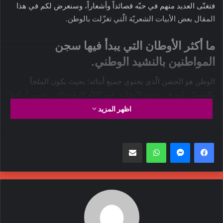
فتغنّى العديد منهم في حبّه قصائداً وأشعاراً، وسنعرض لكم في هذا
المقال بعض الأبيات الشعريّة الّتي تغزّلت بالوطن.
ما أكثر الأوطان التي يبدأ فيها سجن
المواطنين بالنشيد الوطني.
الوطن هو الحضن الّذي يحتوي جميع أبنائه؛ بحيث يكون الملجأ
والمسكن لهم في جميع الأوقات؛ فهو كالأم الرؤوم التي تحمي أبناءها
من أيّة مخاطر تلمّ بهم، ولذلك يجب المحافظة على حبّ الوطن،
اظهر المزيد
وبذل الروح من أجله.
داريو فو
واتساب
مشاركة عبر البريد
وطننا هو العالم بأسره، وقانوننا هو
الحرية، لا ينقصنا إلّا الثورة في قلوبنا
داريو فو