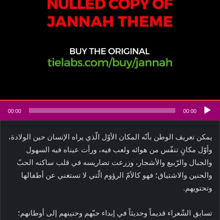
00:00
00:00
يمكن تعريف الوطن بأنّه المكان الأوّل الّذي يراه الإنسان حين الولادة،
وأوّل مكانٍ تنفّس من هوائه ولعب فيه، ورأت عيناه فيه السهول
والجبال والرّبيع والأشجار، وزرعت تضاريسه في قلب ساكنه الحبّ
والحنين والاشتياق؛ فهو كالأمّ الرؤوم الّتي لا تستغني عن أطفالها
وتحتويهم.
تسابق الشّعراء قديماً وحديثاً في إبداء حبّهم وحنينهم إلى أوطانهم؛