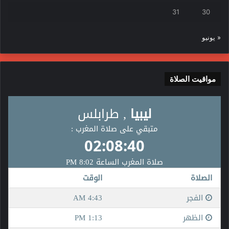
31
30
« يونيو
مواقيت الصلاة
السّمات الخاصّة بشخصيّات الأفراد
حرصتْ شعوبُ العالم منذُ بداية البشريّة حتّى هذا اليوم إلى
المُحافظةِ على تميُّزها وتفرُّدها اجتماعيّاً، وقوميّاً، وثقافيّاً، لذلك
اهتمتْ بأن يكون لها هويّةٌ تُساعدُ في الإعلاءِ من شأن الأفراد في
المُجتمعات، وساهم وجود الهويّة في زيادةِ الوعي بالذّات الثقافيّة
والاجتماعيّة، ممّا ساهمَ في تميُّزِ الشّعوب عن بعضهم بعضاً، فالهويّة
جزءٌ لا يتجزّأ من نشأة الأفراد منذُ ولادتهم حتّى رحيلهم عن الحياة.
ساهم وجود فكرة الهويّة في التّعبيرِ عن مجموعةٍ من السّمات
الخاصّة بشخصيّات الأفراد؛ لأنّ الهويّة تُضيفُ للفرد الخصوصيّة