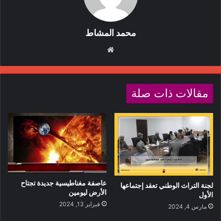
محمد المشاط
م
و
ق
ع
مقالات ذات صلة
ا
ل
و
ي
ب
على الإنسان استشعار المتعة في
السعادة، وذلك يتمّ عن طريق
عاصفة مغناطيسية جديدة تجتاح
تسجيل آثار عدم السعادة في ورقة،
لجنة التراث الوطني تعقد إجتماعها
الأرض ليومين
الأول
وآثار السعادة في أخرى، والمقارنة
فبراير 13, 2024
مارس 4, 2024